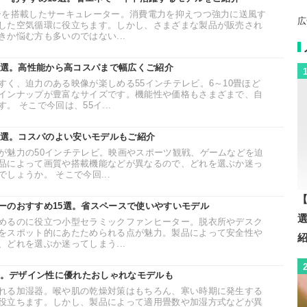
ーを搭載したサーキュレーター。消費電力を抑えつつ強力に送風す
広
した空気循環に役立ちます。しかし、さまざまな製品が販売され
か悩む方も多いのではない...
20選。高性能から高コスパまで幅広くご紹介
すく、迫力のある映像が楽しめる55インチテレビ。6～10畳ほど
インナップが豊富なサイズです。機能性や価格もさまざまで、自
 そこで今回は、55イ...
0選。コスパのよい安いモデルもご紹介
が魅力の50インチテレビ。映画やスポーツ観戦、ゲームなどを迫
品によって画質や搭載機能などが異なるので、どれを選ぶか迷っ
しょうか。 そこで今回...
【
ーのおすすめ15選。省スペースで使いやすいモデル
めるのに役立つ小型セラミックファンヒーター。脱衣所やデスク
をスポット的にあたためられる点が魅力。製品によって安全性や
どれを選ぶか迷ってしまう...
1選。デザイン性に優れたおしゃれなモデルも
れる加湿器。喉や肌の乾燥対策はもちろん、寒い時期に発生する
役立ちます。しかし、製品によって適用畳数や加湿方式などが異