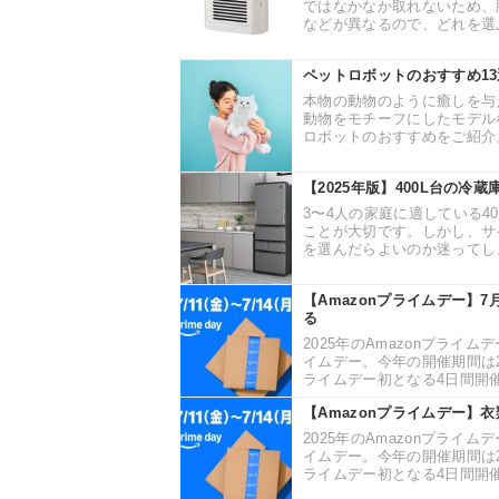
ではなかなか取れないため、
などが異なるので、どれを選ぶ
ペットロボットのおすすめ1
本物の動物のように癒しを与
動物をモチーフにしたモデル
ロボットのおすすめをご紹介。
【2025年版】400L台の
3〜4人の家庭に適している4
ことが大切です。しかし、サ
を選んだらよいのか迷ってしま
【Amazonプライムデー】
る
2025年のAmazonプライ
イムデー。今年の開催期間は202
ライムデー初となる4日間開催
【Amazonプライムデー】
2025年のAmazonプライ
イムデー。今年の開催期間は202
ライムデー初となる4日間開催