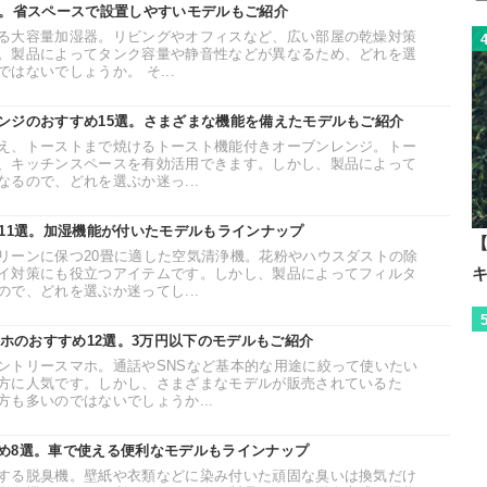
選。省スペースで設置しやすいモデルもご紹介
る大容量加湿器。リビングやオフィスなど、広い部屋の乾燥対策
。製品によってタンク容量や静音性などが異なるため、どれを選
はないでしょうか。 そ...
ンジのおすすめ15選。さまざまな機能を備えたモデルもご紹介
え、トーストまで焼けるトースト機能付きオーブンレンジ。トー
、キッチンスペースを有効活用できます。しかし、製品によって
るので、どれを選ぶか迷っ...
め11選。加湿機能が付いたモデルもラインナップ
【
リーンに保つ20畳に適した空気清浄機。花粉やハウスダストの除
イ対策にも役立つアイテムです。しかし、製品によってフィルタ
で、どれを選ぶか迷ってし...
マホのおすすめ12選。3万円以下のモデルもご紹介
ントリースマホ。通話やSNSなど基本的な用途に絞って使いたい
方に人気です。しかし、さまざまなモデルが販売されているた
も多いのではないでしょうか...
め8選。車で使える便利なモデルもラインナップ
する脱臭機。壁紙や衣類などに染み付いた頑固な臭いは換気だけ