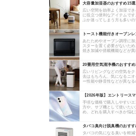
大容量加湿器のおすすめ15
広い空間を効率よく加湿でき
に役立つ便利なアイテムです
ぶか迷ってしまう方も多いので
トースト機能付きオーブンレ
あたためやオーブン調理に加
スターを置く必要がないため
焼き加減や搭載機能などが異な
20畳用空気清浄機のおすす
広いリビングなどの空気をク
去はもちろん、気になるニオ
ー性能や静音性などが異なるの
【2026年版】エントリース
手頃な価格で購入しやすいエ
方や、サブ機として使いたい
め、どれを購入すべきか悩む方
タバコ臭向け脱臭機のおすす
タバコの気になる臭いを軽減