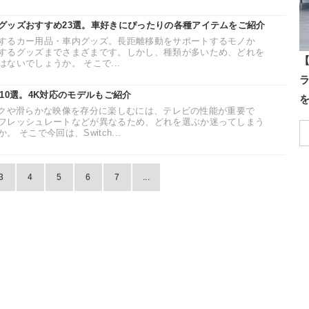
グッズおすすめ23選。車好きにぴったりの各種アイテムをご紹介
するカー用品・車内グッズ。長距離移動をサポートするモノか
するグッズまでさまざまです。しかし、種類が多いため、どれを
【
ないでしょうか。 そこで...
レビ10選。4K対応のモデルもご紹介
フィックや滑らかな映像を存分に楽しむには、テレビの性能が重要で
フレッシュレートなどが異なるため、どれを選ぶか迷ってしまう
そこで今回は、Switch...
3
4
5
6
7
...