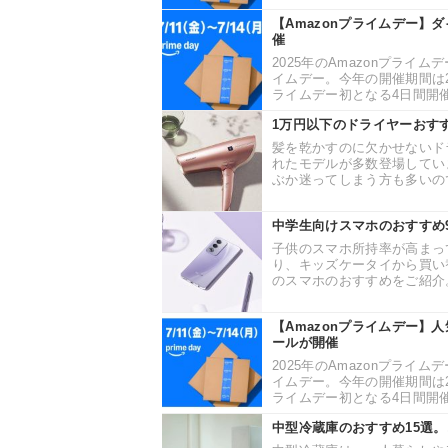
【Amazonプライムデー】
催
2025年のAmazonプライ
イムデー。今年の開催期間は202
ライムデー初となる4日間開催
1万円以下のドライヤーおす
髪を乾かすのに欠かせないド
れたモデルが多数登場してい
ぶか迷ってしまう方も多いので
中学生向けスマホのおすすめ
子供のスマホ所持率が高まっ
り、キッズケータイから買い
のスマホのおすすめをご紹介。
【Amazonプライムデー】
ールが開催
2025年のAmazonプライ
イムデー。今年の開催期間は202
ライムデー初となる4日間開催
中型冷蔵庫のおすすめ15選