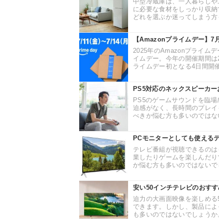
中型冷蔵庫は、一人暮らしや
に必要な食材をしっかり収納
どれを選ぶか迷ってしまう方も
【Amazonプライムデー】
2025年のAmazonプライ
イムデー。今年の開催期間は202
ライムデー初となる4日間開催
PS5対応のネックスピーカ
PS5のゲームサウンドを臨
迫感がなく、長時間のプレイ
べきか悩む方も多いのではない
PCモニターとしても使える
テレビ番組が視聴できるのは
業したりゲームを楽しんだり
か悩む方も多いのではないでし
安い50インチテレビのおす
迫力の大画面映像を楽しめる
できます。しかし、製品によ
も多いのではないでしょうか。 