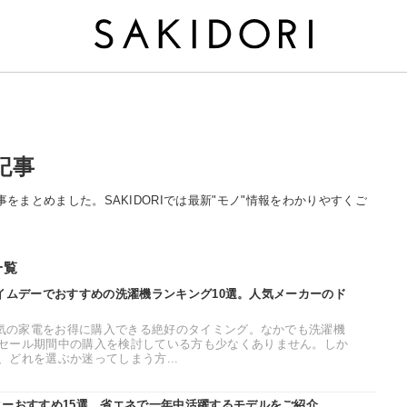
記事
る記事をまとめました。SAKIDORIでは最新"モノ"情報をわかりやすくご
一覧
nプライムデーでおすすめの洗濯機ランキング10選。人気メーカーのド
、人気の家電をお得に購入できる絶好のタイミング。なかでも洗濯機
セール期間中の購入を検討している方も少なくありません。しか
どれを選ぶか迷ってしまう方...
ターおすすめ15選。省エネで一年中活躍するモデルをご紹介