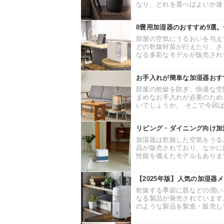
なり、どれを選べばよいか迷っ
8畳用加湿器のおすすめ9選
部屋の空気にうるおいを与え
どの乾燥対策が行えたり、さ
なる多彩なモデルが販売されて
お手入れが簡単な加湿器おす
部屋の乾燥を防ぎ、快適な空
まめなお手入れが必要のため
いでしょうか。 そこで今回は
リビング・ダイニング向け加
加湿器は乾燥した空気をうる
品が販売されており、なかに
性能を備えたモデルもあります
【2025年版】人気の加湿
乾燥する季節に肌などの潤い
なる製品が発売されています
のような製品を製造・販売して