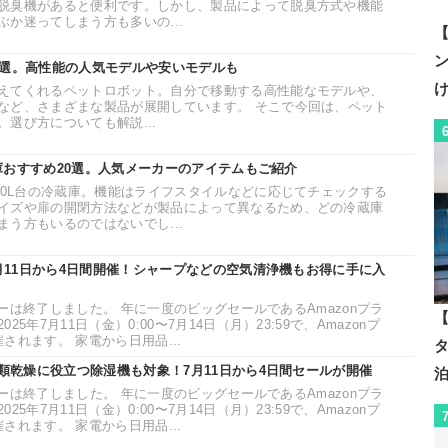
脱臭機があると便利です。しかし、製品によって脱臭方式や機能
か迷ってしまう方も多いの...
【
3選。高性能の人気モデルや安いモデルも
えてくれるペットロボット。自分で移動する高性能なモデルや、
など、さまざまな製品が展開しています。 そこで今回は、ペット
選び方についても解説...
冷蔵庫おすすめ20選。人気メーカーのアイテムもご紹介
00L台の冷蔵庫。機能はライフスタイルなどに応じてチェックする
イズや扉の開閉方法などが製品によって異なるため、どの冷蔵庫
う方もいるのではないでし...
7月11日から4日間開催！シャープなどの空気清浄機もお得に手に入
ムデーは終了しました。 年に一度のビッグセールであるAmazonプラ
【
5年7月11日（金）0:00〜7月14日（月）23:59で、Amazonプ
されます。 家電から日用品...
衣類乾燥に役立つ除湿機も対象！7月11日から4日間セールが開催
ムデーは終了しました。 年に一度のビッグセールであるAmazonプラ
5年7月11日（金）0:00〜7月14日（月）23:59で、Amazonプ
されます。 家電から日用品...