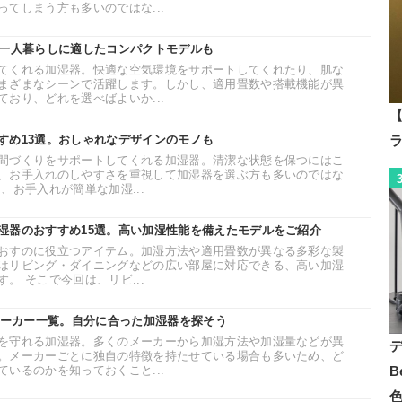
てしまう方も多いのではな...
。一人暮らしに適したコンパクトモデルも
てくれる加湿器。快適な空気環境をサポートしてくれたり、肌な
まざまなシーンで活躍します。しかし、適用畳数や搭載機能が異
おり、どれを選べばよいか...
【
すめ13選。おしゃれなデザインのモノも
間づくりをサポートしてくれる加湿器。清潔な状態を保つにはこ
、お手入れのしやすさを重視して加湿器を選ぶ方も多いのではな
、お手入れが簡単な加湿...
湿器のおすすめ15選。高い加湿性能を備えたモデルをご紹介
おすのに役立つアイテム。加湿方法や適用畳数が異なる多彩な製
はリビング・ダイニングなどの広い部屋に対応できる、高い加湿
。 そこで今回は、リビ...
器メーカー一覧。自分に合った加湿器を探そう
を守れる加湿器。多くのメーカーから加湿方法や加湿量などが異
。メーカーごとに独自の特徴を持たせている場合も多いため、ど
いるのかを知っておくこと...
B