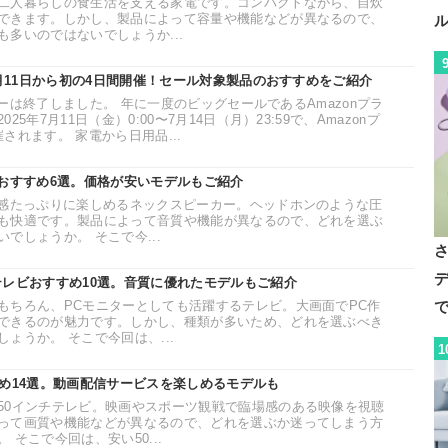
二人暮らしの食生活を支える家電です。コンパクトながら、自炊
できます。しかし、製品によって容量や機能などが異なるので、
多いのではないでしょうか...
7月11日から初の4日間開催！セール対象製品のおすすめをご紹介
ムデーは終了しました。 年に一度のビッグセールであるAmazonプラ
5年7月11日（金）0:00〜7月14日（月）23:59で、Amazonプ
されます。 家電から日用品...
ーおすすめ6選。価格が安いモデルもご紹介
場感たっぷりに楽しめるネックスピーカー。ヘッドホンのような圧
も快適です。製品によって音質や機能が異なるので、どれを選ぶ
でしょうか。 そこで今...
デ
テレビおすすめ10選。音質に優れたモデルもご紹介
で
もちろん、PCモニターとしても活躍するテレビ。大画面でPC作
できるのが魅力です。しかし、種類が多いため、どれを選ぶべき
ょうか。 そこで今回は、...
1
すめ14選。動画配信サービスを楽しめるモデルも
50インチテレビ。映画やスポーツ観戦で臨場感のある映像を視聴
って画質や機能などが異なるので、どれを選ぶか迷ってしまう方
そこで今回は、安い50...