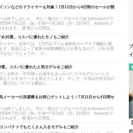
ダイソンなどのドライヤーも対象！7月11日から4日間のセールが開
ムデーは終了しました。 年に一度のビッグセールであるAmazonプラ
5年7月11日（金）0:00〜7月14日（月）23:59で、Amazonプ
されます。 家電から日用品...
すめ20選。コスパに優れたモノもご紹介
ライヤー。近年では、1万円以下でも速乾性やヘアケア機能に優
ます。製品によって風量や搭載機能などが異なるので、どれを選
はないでしょうか。 そ...
9選。コスパに優れた人気モデルをご紹介
ている昨今。中学校への進学をきっかけにスマホデビューした
替えたりするケースも増えています。 そこで、今回は中学生向け
選び方についても解説し...
人気メーカーの洗濯機をお得にゲットしよう！7月11日から4日間セ
ムデーは終了しました。 年に一度のビッグセールであるAmazonプラ
5年7月11日（金）0:00〜7月14日（月）23:59で、Amazonプ
されます。 家電から日用品...
【
。コンパクトでもたくさん入るモデルもご紹介