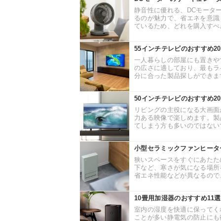
静音性に優れる、DCモータ
るのが魅力で、省エネを意識
ているため、どれを購入すべき
55インチテレビのおすすめ
一人暮らしの部屋にも置きや
の広さに適しており、最もラ
分に合った製品探しができます。
50インチテレビのおすすめ2
リビングの主役になる大画面
力ある映像で楽しめます。製
てしまう方も多いのではないで
小型セラミックファンヒータ
狭いスペースをすぐにあたた
下など、寒さが気になる場所
省エネ性能などが異なるので、
10畳用加湿器のおすすめ1
室内の湿度を快適に保ってく
ことが多い静電気の防止にも