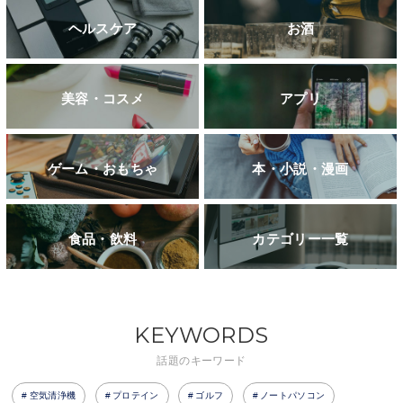
ヘルスケア
お酒
美容・コスメ
アプリ
ゲーム・おもちゃ
本・小説・漫画
食品・飲料
カテゴリー一覧
KEYWORDS
話題のキーワード
空気清浄機
プロテイン
ゴルフ
ノートパソコン