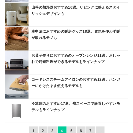
山善の加湿器おすすめ10選。リビングに映えるスタイ
リッシュデザインも
車中泊におすすめの暖房グッズ18選。電気を使わず暖
が取れるモノも
お菓子作りにおすすめのオーブンレンジ11選。おしゃ
れで時短料理ができるモデルをラインナップ
コードレススチームアイロンのおすすめ12選。ハンガ
ーにかけたまま使えるモデルも
冷凍庫のおすすめ17選。省スペースで設置しやすいモ
デルもラインナップ
1
2
3
4
5
6
7
...