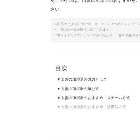
そこで今回は、山善の加湿器のおすすめを
さい。
※商品PRを含む記事です。当メディアは各種アフィリエ
と、売上の一部が弊社に還元されます。
※本サイトではコンテンツ作成に当たり、一部AI技術を補
目次
山善の加湿器の魅力とは？
山善の加湿器の選び方
山善の加湿器のおすすめ｜スチーム方式
山善の加湿器のおすすめ｜超音波方式
山善の加湿器のおすすめ｜ハイブリッド方式