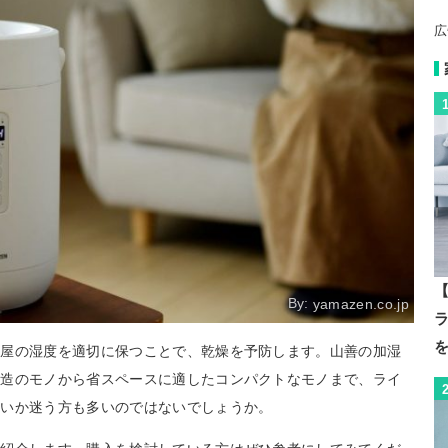
広
【
By:
yamazen.co.jp
部屋の湿度を適切に保つことで、乾燥を予防します。山善の加湿
構造のモノから省スペースに適したコンパクトなモノまで、ライ
よいか迷う方も多いのではないでしょうか。