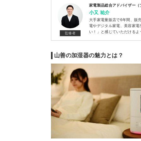
家電製品総合アドバイザー（
小又 祐介
大手家電量販店で6年間、販
電やデジタル家電、美容家電
い！」と感じていただけるよ
監修者
山善の加湿器の魅力とは？