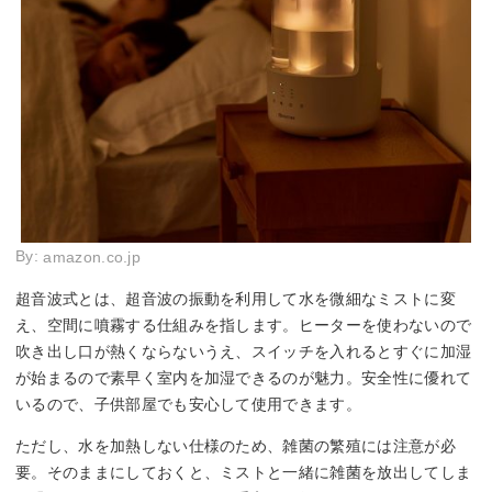
By:
amazon.co.jp
超音波式とは、超音波の振動を利用して水を微細なミストに変
え、空間に噴霧する仕組みを指します。ヒーターを使わないので
吹き出し口が熱くならないうえ、スイッチを入れるとすぐに加湿
が始まるので素早く室内を加湿できるのが魅力。安全性に優れて
いるので、子供部屋でも安心して使用できます。
ただし、水を加熱しない仕様のため、雑菌の繁殖には注意が必
要。そのままにしておくと、ミストと一緒に雑菌を放出してしま