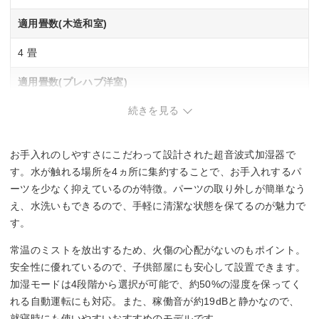
適用畳数(木造和室)
4 畳
適用畳数(プレハブ洋室)
続きを見る
7 畳
タンク容量
お手入れのしやすさにこだわって設計された超音波式加湿器で
2 L
す。水が触れる場所を4ヵ所に集約することで、お手入れするパ
ーツを少なく抑えているのが特徴。パーツの取り外しが簡単なう
最小運転音
え、水洗いもできるので、手軽に清潔な状態を保てるのが魅力で
す。
19 dB
常温のミストを放出するため、火傷の心配がないのもポイント。
その他機能
安全性に優れているので、子供部屋にも安心して設置できます。
加湿モードは4段階から選択が可能で、約50%の湿度を保ってく
自動運転
アロマ
れる自動運転にも対応。また、稼働音が約19dBと静かなので、
就寝時にも使いやすいおすすめのモデルです。