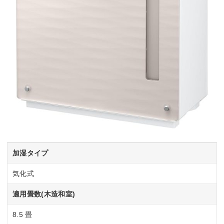
加湿タイプ
気化式
適用畳数(木造和室)
8.5 畳