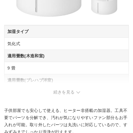
加湿タイプ
気化式
適用畳数(木造和室)
9 畳
適用畳数(プレハブ洋室)
続きを見る
15 畳
タンク容量
子供部屋でも安心して使える、ヒーター非搭載の加湿器。工具不
4 L
要でパーツを分解でき、汚れが気になりやすいファン部分もお手
入れが可能。取り外したパーツは丸洗いに対応しているので、す
最小運転音
みずみまでしっかり洗浄が行えます。