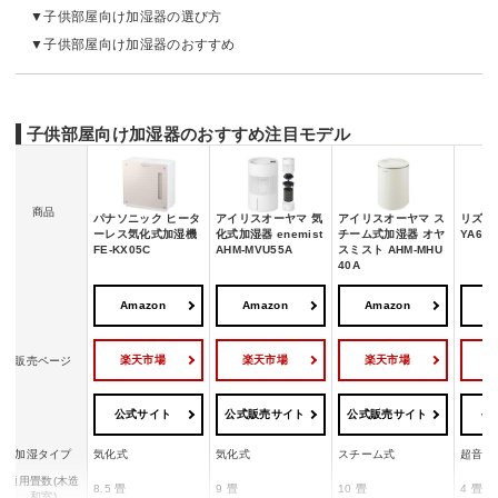
子供部屋向け加湿器の選び方
子供部屋向け加湿器のおすすめ
子供部屋向け加湿器のおすすめ注目モデル
商品
パナソニック ヒータ
アイリスオーヤマ 気
アイリスオーヤマ ス
リズム M
ーレス気化式加湿機
化式加湿器 enemist
チーム式加湿器 オヤ
YA64R
FE-KX05C
AHM-MVU55A
スミスト AHM-MHU
40A
Amazon
Amazon
Amazon
A
楽天市場
楽天市場
楽天市場
販売ページ
公式サイト
公式販売サイト
公式販売サイト
公
加湿タイプ
気化式
気化式
スチーム式
超音波
適用畳数(木造
8.5 畳
9 畳
10 畳
4 畳
和室)