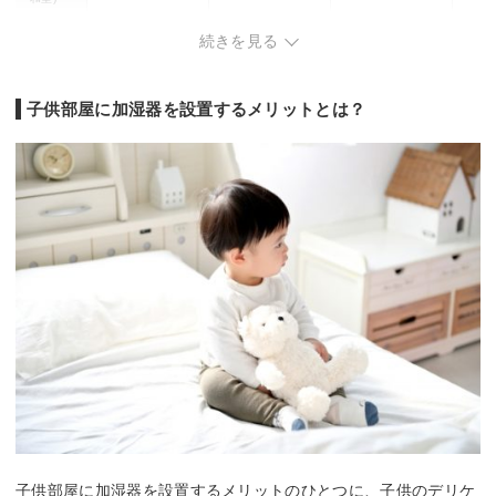
適用畳数(プレ
14 畳
15 畳
17 畳
7 畳
続きを見る
ハブ洋室)
タンク容量
4.2 L
4 L
3 L
2 L
最小運転音
15 dB
-
24 dB
19 dB
子供部屋に加湿器を設置するメリットとは？
自動運転
除菌
自動運転
自動運
その他機能
-
DCモーター
チャイルドロック
アロマ
チャイルドロック
子供部屋に加湿器を設置するメリットのひとつに、子供のデリケ