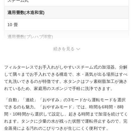
スチーム式
適用畳数(木造和室)
10 畳
適用畳数(プレハブ洋室)
続きを見る
17 畳
タンク容量
フィルターレスでお手入れがしやすいスチーム式の加湿器。分解
3 L
して隅々までお手入れできる構造で、水・蒸気が出る場所はすべ
て丸洗いできるのが特徴です。水タンクはフッ素樹脂加工が施さ
最小運転音
れているため、家庭用のスポンジで手軽に洗浄できます。
24 dB
「自動」「連続」「おやすみ」の3モードから運転モードを選択
できるのも魅力。「おやすみモード」では、時間を6時間・8時
その他機能
間・10時間から選択して設定し、起きる時間まで加湿を続けてく
れます。タンクに少量の水が残った状態で運転停止するので、完
自動運転
チャイルドロック
全蒸発による汚れのこびりつきが生じにくく便利です。