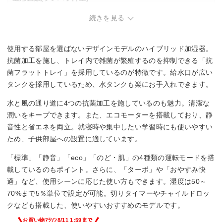
続きを見る
14 畳
タンク容量
使用する部屋を選ばないデザインモデルのハイブリッド加湿器。
5 L
抗菌加工を施し、トレイ内で雑菌が繁殖するのを抑制できる「抗
菌フラットトレイ」を採用しているのが特徴です。給水口が広い
最小運転音
タンクを採用しているため、水タンクも楽にお手入れできます。
13 dB
水と風の通り道に4つの抗菌加工を施しているのも魅力。清潔な
潤いをキープできます。また、エコモーターを搭載しており、静
その他機能
音性と省エネを両立。就寝時や集中したい学習時にも使いやすい
ため、子供部屋への設置に適しています。
自動運転
チャイルドロック
「標準」「静音」「eco」「のど・肌」の4種類の運転モードを搭
載しているのもポイント。さらに、「ターボ」や「おやすみ快
適」など、使用シーンに応じた使い方もできます。湿度は50～
70%まで5％単位で設定が可能。切りタイマーやチャイルドロッ
クなども搭載した、使いやすいおすすめのモデルです。