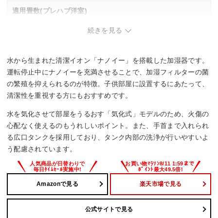
適用畳数(プレハブ洋室)
続きを見る
14 畳
タンク容量
水から生まれた清潔イオン「ナノイー」を搭載した加湿器です。
4.2 L
運転停止中にナノイーを充満させることで、加湿フィルターの菌
の繁殖を抑えられるのが特徴。子供部屋に設置するにあたって、
最小運転音
清潔性を重視する方にもおすすめです。
15 dB
水を気化させて部屋をうるおす「気化式」モデルのため、火傷の
心配なく使えるのもうれしいポイント。また、手首まで入れられ
その他機能
る広口タンクを採用しており、タンク内部の洗浄が行いやすいよ
う配慮されています。
自動運転
除菌
DCモーター
チャイルドロック
Amazonで見る
楽天市場で見る
公式サイトで見る