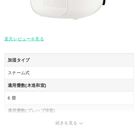
楽天レビューを見る
加湿タイプ
スチーム式
適用畳数(木造和室)
6 畳
適用畳数(プレハブ洋室)
続きを見る
10 畳
タンク容量