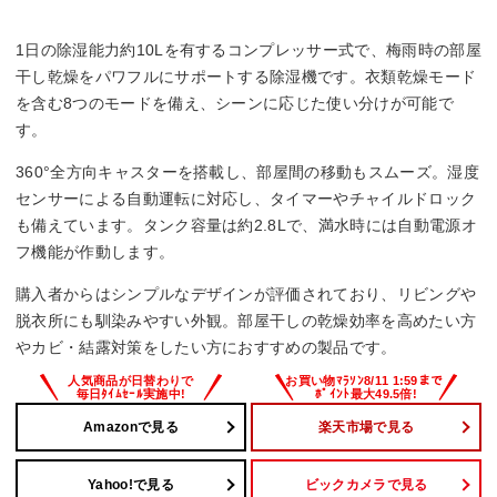
・1日10Lの高い除湿能力のため、タンク容量2.8Lがすぐ満水
になり、湿度の高い日は1日に2～3回水を捨てる必要。
・排水時に脇からも水が溢れることがあり、注意が必要。
1日の除湿能力約10Lを有するコンプレッサー式で、梅雨時の部屋
干し乾燥をパワフルにサポートする除湿機です。衣類乾燥モード
を含む8つのモードを備え、シーンに応じた使い分けが可能で
す。
360°全方向キャスターを搭載し、部屋間の移動もスムーズ。湿度
センサーによる自動運転に対応し、タイマーやチャイルドロック
も備えています。タンク容量は約2.8Lで、満水時には自動電源オ
フ機能が作動します。
購入者からはシンプルなデザインが評価されており、リビングや
脱衣所にも馴染みやすい外観。部屋干しの乾燥効率を高めたい方
やカビ・結露対策をしたい方におすすめの製品です。
Amazonで見る
楽天市場で見る
Yahoo!で見る
ビックカメラで見る