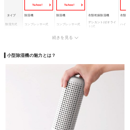
Yahoo!
Yahoo!
Y
タイプ
除湿機
除湿機
衣類乾燥除湿機
衣類乾
デシカント(ゼオライ
除湿方式
コンプレッサー式
コンプレッサー式
ハイブ
ト)式
衣類乾燥
◯
◯
◯
◯
続きを見る
除湿能力(木
木造：10/13畳(50/6
木造：6/7畳(50/60H
木造：8
木造：7畳
造)
0Hz)
z)
z)
除湿能力(鉄
鉄筋：20/25畳(50/6
鉄筋：13/14畳(50/6
鉄筋：1
鉄筋：14畳
小型除湿機の魅力とは？
筋)
0Hz)
0Hz)
0Hz)
タンク容量
2.8L
4.5L
1.5L
2.4L