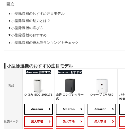
目次
小型除湿機のおすすめ注目モデル
小型除湿機の魅力とは？
小型除湿機の選び方
小型除湿機のおすすめ
小型除湿機の売れ筋ランキングをチェック
小型除湿機のおすすめ注目モデル
Amazon おすすめ
Amazon おすすめ
商品
シロカ SDC-10D171
山善 コンプレッサー
シャープ CV-R60
パナソニ
式
90B
Amazon
Amazon
Amazon
A
楽天市場
楽天市場
楽天市場
販売ページ