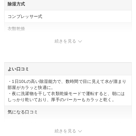
除湿方式
コンプレッサー式
衣類乾燥
続きを見る
◯
除湿能力(木造)
木造：10/13畳(50/60Hz)
よい口コミ
鉄筋：20/25畳(50/60Hz)
・1日10Lの高い除湿能力で、数時間で目に見えて水が溜まり
除湿能力(鉄筋)
部屋がカラッと快適に。
・夜に洗濯物を干して衣類乾燥モードで運転すると、朝には
木造：10/13畳(50/60Hz)
しっかり乾いており、厚手のパーカーもカラッと乾く。
鉄筋：20/25畳(50/60Hz)
気になる口コミ
タンク容量
・運転音は最大で50dB程度あり、静かな環境では響く場合あ
2.8 L
り。
続きを見る