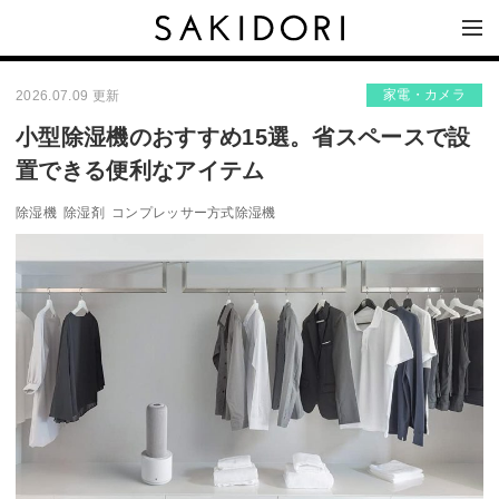
家電・カメラ
2026.07.09 更新
小型除湿機のおすすめ15選。省スペースで設
置できる便利なアイテム
除湿機
除湿剤
コンプレッサー方式除湿機