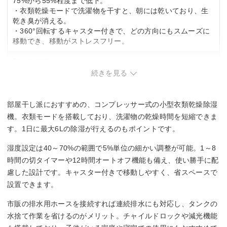
75%から55%程度まで低下。
鉄筋：13/14畳(50/60Hz)
・衣類乾燥モードで洗濯物を干すと、朝には乾いており、生
乾き臭が消える。
タンク容量
・360°回転するキャスター付きで、どの方向にもスムーズに
移動でき、移動がストレスフリー。
4.5 L
気になる口コミ
続きを見る
・衣類乾燥モード時は運転音が大きく、同じ部屋にいると気
になる場合あり。
・排水タンクの蓋が硬く開けにくく、また排水時に本体から
部屋干し派におすすめの、コンプレッサー式の小型衣類乾燥除湿
水が漏れることがあり、タオルを側に置いて対応する必要。
機。衣類モードを搭載しており、洗濯物の乾燥時間を短縮できま
・風の吹き出し口が一部塞がれており、洗濯物全体に風が当
す。1日に最大6Lの除湿が行えるのもポイントです。
たらない場合あり。
湿度設定は40～70%の範囲で5%単位の細かい調整が可能。1～8
時間の切タイマーや12時間オートオフ機能も備え、使い勝手に配
慮した設計です。キャスター付きで移動しやすく、省スペースで
設置できます。
市販の排水用ホースを接続すれば連続排水にも対応し、タンクの
水捨て作業を省けるのがメリット。チャイルドロックや減光機能