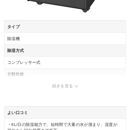
タイプ
除湿機
除湿方式
コンプレッサー式
衣類乾燥
続きを見る
◯
除湿能力(木造)
木造：6/7畳(50/60Hz)
よい口コミ
除湿能力(鉄筋)
・6L/日の除湿能力で、短時間で大量の水が溜まり、湿度が