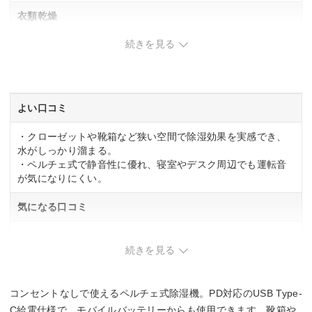
衣類乾燥
続きを見る
ー
除湿能力(木造)
ー
よい口コミ
除湿能力(鉄筋)
・クローゼットや靴箱など狭い空間で除湿効果を実感でき、
水がしっかり溜まる。
ー
・ペルチェ式で静音性に優れ、寝室やデスク周辺でも運転音
が気になりにくい。
タンク容量
気になる口コミ
0.8 L
・リビング全体など広い部屋の除湿には除湿力が物足りな
い。
続きを見る
・モバイルバッテリー使用時はバッテリー消費が早く、Hiモ
ードでは1分ごとに約1%減少する。
コンセントなしで使えるペルチェ式除湿機。PD対応のUSB Type-
C給電仕様で、モバイルバッテリーからも使用できます。靴箱や