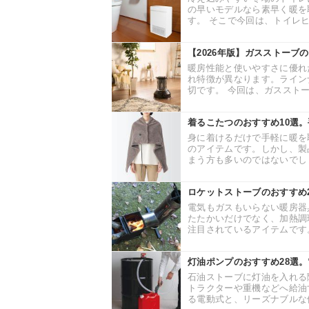
の早いモデルなら素早く暖を
す。 そこで今回は、トイレヒ
【2026年版】ガスストーブ
暖房性能と使いやすさに優れ
れ特徴が異なります。ライン
切です。 今回は、ガスストー
着るこたつのおすすめ10選
身に着けるだけで手軽に暖を
のアイテムです。しかし、製
まう方も多いのではないでしょ
ロケットストーブのおすすめ
電気もガスもいらない暖房器
たたかいだけでなく、加熱調
注目されているアイテムです。
灯油ポンプのおすすめ28選
石油ストーブに灯油を入れる
トラクターや重機などへ給油
る電動式と、リーズナブルな価