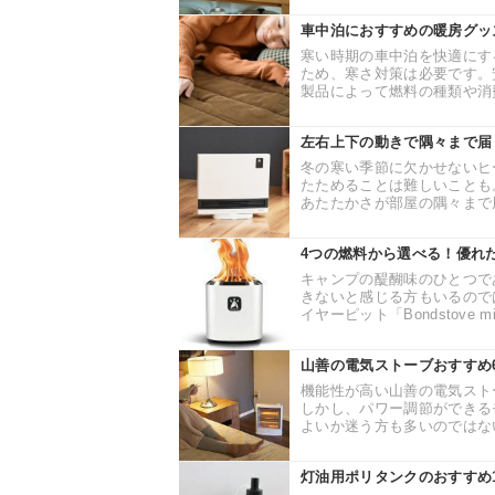
車中泊におすすめの暖房グッ
寒い時期の車中泊を快適にす
ため、寒さ対策は必要です。
製品によって燃料の種類や消費
左右上下の動きで隅々まで届
冬の寒い季節に欠かせないヒ
たためることは難しいことも
あたたかさが部屋の隅々まで届
4つの燃料から選べる！優れた2
キャンプの醍醐味のひとつで
きないと感じる方もいるので
イヤーピット「Bondstove m
山善の電気ストーブおすすめ
機能性が高い山善の電気スト
しかし、パワー調節ができる
よいか迷う方も多いのではない
灯油用ポリタンクのおすすめ