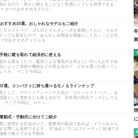
取れるので、寒さに耐えることなく快適にトイレを使用できま
ーターのおすすめモデルと...
のおすすめ10選。おしゃれなモデルもご紹介
たガスストーブ。ガス式とガスボンベ式を展開しており、それぞ
ナップも豊富なので、あらかじめ用途を明確にしておくことが大
ブのおすすめアイテムを...
。手軽に暖を取れて経済的に使える
取れる着るこたつ。暖房による電気代を抑えたい方にもおすすめ
品によって形状や機能などが異なるので、どれを選ぶか迷ってし
うか。 そこで今回は、...
22選。コンパクトに持ち運べるモノもラインナップ
具として、アウトドアシーンで人気の「ロケットストーブ」。あ
理器として煮炊きにも使えるので、非常用の防災グッズとしても
 そこで今回は、ロケッ...
。電動式・手動式に分けてご紹介
際に使用する灯油ポンプ。業務用の製品であれば、ドラム缶から
する際にも使用できます。 灯油ポンプにはスピーディに給油でき
格で購入できる手動式...