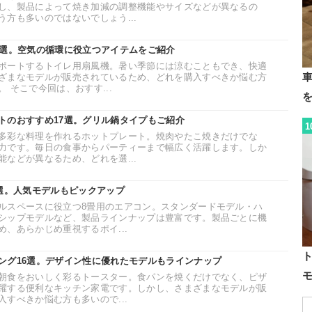
し、製品によって焼き加減の調整機能やサイズなどが異なるの
方も多いのではないでしょう...
0選。空気の循環に役立つアイテムをご紹介
ポートするトイレ用扇風機。暑い季節には涼むこともでき、快適
ざまなモデルが販売されているため、どれを購入すべきか悩む方
 そこで今回は、おすす...
トのおすすめ17選。グリル鍋タイプもご紹介
1
多彩な料理を作れるホットプレート。焼肉やたこ焼きだけでな
力です。毎日の食事からパーティーまで幅広く活躍します。しか
などが異なるため、どれを選...
5選。人気モデルもピックアップ
ルスペースに役立つ8畳用のエアコン。スタンダードモデル・ハ
シップモデルなど、製品ラインナップは豊富です。製品ごとに機
、あらかじめ重視するポイ...
ング16選。デザイン性に優れたモデルもラインナップ
朝食をおいしく彩るトースター。食パンを焼くだけでなく、ピザ
躍する便利なキッチン家電です。しかし、さまざまなモデルが販
すべきか悩む方も多いので...