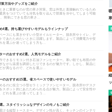
対策方法やグッズをご紹介
ときに重要なのが窓の寒さ対策。窓は外気と直接触れているため
暖房をつけていても冷気を取り込んで部屋を冷やしてしまう可能
、簡単にできる窓の寒さ...
め4選。持ち運びやすいモデルもラインナップ
ペースにも置きやすい小型オイルヒーター。脱衣所やトイレ、デ
トであたためたいときに活躍します。製品によって消費電力や安
を選ぶか迷ってしまう方も...
ターのおすすめ2選。人気モデルをご紹介
作できるリモコン付き石油ファンヒーター。寒い朝でも布団の中
ぎながら温度を調節したりできるのが魅力です。しかし、製品に
が異なるので、どれを選ぶ...
ーのおすすめ15選。省スペースで使いやすいモデル
めるのに役立つ小型セラミックファンヒーター。脱衣所やデスク
をスポット的にあたためられる点が魅力。製品によって安全性や
どれを選ぶか迷ってしまう...
0選。スタイリッシュなデザインのモノもご紹介
置ける縦型トースター。デザイン性が高く、キッチンのインテリ