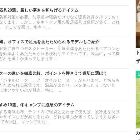
器具20選。厳しい寒さを和らげるアイテム
防寒対策が必要。防寒着や寝袋だけでなく暖房器具を持っておく
なります。しかし、冬キャンプ用の暖房器具は種類が多く、どれ
 そこで今回は、冬キャ...
0選。オフィスで足元をあたためられるモデルもご紹介
対策に役立つデスクヒーター。部屋全体をあたためるエアコンと
を効率よくあたためられる便利なアイテムです。製品によって機
れを選ぶか迷ってしまう方...
ターの違いを徹底比較。ポイントを押さえて適切に選ぼう
「パネルヒーター」と「オイルヒーター」があります。どちらも
たためられる家電です。温風が出たり、火を使ったりしないた
使いやすいのが魅力。特に、...
すめ10選。冬キャンプに必須のアイテム
する電気毛布。テント内で寝袋とあわせて使えば、底冷えを防げ
やサイズなどが異なるため、どれを選ぶか迷ってしまう方も多い
で今回は、キャンプ向け...