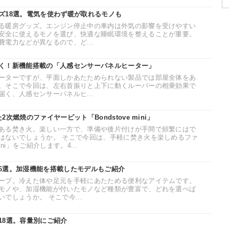
ズ18選。電気を使わず暖が取れるモノも
る暖房グッズ。エンジン停止中の車内は外気の影響を受けやすい
安全に使えるモノを選び、快適な睡眠環境を整えることが重要。
電力などが異なるので、ど...
く！新機能搭載の「人感センサーパネルヒーター」
ーターですが、平面しかあたためられない製品では部屋全体をあ
。そこで今回は、左右首振りと上下に動くルーバーの相乗効果で
く、人感センサーパネルヒ...
次燃焼のファイヤーピット「Bondstove mini」
ある焚き火。楽しい一方で、準備や後片付けが手間で頻繁にはで
はないでしょうか。 そこで今回は、手軽に焚き火を楽しめるファ
ini」をご紹介します。4...
6選。加湿機能を搭載したモデルもご紹介
ーブ。冷えた体や足元を手軽にあたためる便利なアイテムです。
モノや、加湿機能が付いたモノなど種類が豊富で、どれを選べば
でしょうか。 そこで今...
18選。容量別にご紹介