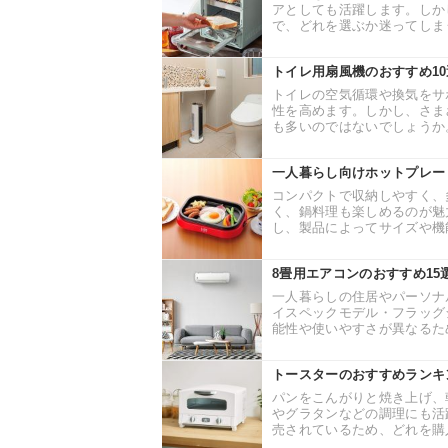
アとしても活躍します。しか
で、どれを選ぶか迷ってしまう
トイレ用扇風機のおすすめ1
トイレの空気循環や換気をサ
性を高めます。しかし、さま
も多いのではないでしょうか。
一人暮らし向けホットプレー
コンパクトで収納しやすく、
く、鍋料理も楽しめるのが魅
し、製品によってサイズや機能
8畳用エアコンのおすすめ1
一人暮らしの住居やパーソナ
イスペックモデル・フラッグ
能性や使いやすさが異なるため
トースターのおすすめランキ
パンをこんがりと焼き上げ、
やグラタンなどの調理にも活
売されているため、どれを購入