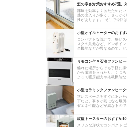
窓の寒さ対策おすすめ7選。
部屋を効率よくあたためたい
熱の出入りが多く、せっかく
性があります。 そこで今回は
小型オイルヒーターのおすす
コンパクトな設計で、狭いス
スクの足元など、ピンポイン
全機能などが異なるので、どれ
リモコン付き石油ファンヒー
離れた場所からでも手軽に操
から電源を入れたり、くつろ
よって暖房能力や搭載機能など
小型セラミックファンヒータ
狭いスペースをすぐにあたた
下など、寒さが気になる場所
省エネ性能などが異なるので、
縦型トースターのおすすめ1
スリムな形状でコンパクトに