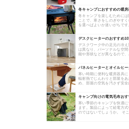
冬キャンプにおすすめの暖房
冬キャンプを楽しむためには
ことで、寒さをしのぎやすく
を選べばよいか迷いがちです。
デスクヒーターのおすすめ1
デスクワーク中の足元の冷え
は異なり、パーソナルな空間
能や形状などが異なるので、ど
パネルヒーターとオイルヒー
寒い時期に便利な暖房器具に
輻射熱でじんわりと部屋をあ
め、部屋の空気を汚さず安全に
キャンプ向けの電気毛布おす
寒い季節のキャンプを快適に
ます。製品によって給電方式
のではないでしょうか。 そこ