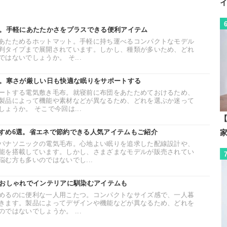
選。手軽にあたたかさをプラスできる便利アイテム
あたためるホットマット。手軽に持ち運べるコンパクトなモデル
判タイプまで展開されています。しかし、種類が多いため、どれ
はないでしょうか。 そ...
選。寒さが厳しい日も快適な眠りをサポートする
ートする電気敷き毛布。就寝前に布団をあたためておけるため、
製品によって機能や素材などが異なるため、どれを選ぶか迷って
ょうか。 そこで今回は...
【
すめ6選。省エネで節約できる人気アイテムもご紹介
パナソニックの電気毛布。心地よい眠りを追求した配線設計や、
能を搭載しています。しかし、さまざまなモデルが販売されてい
む方も多いのではないでし...
。おしゃれでインテリアに馴染むアイテムも
めるのに便利な一人用こたつ。コンパクトなサイズ感で、一人暮
きます。製品によってデザインや機能などが異なるため、どれを
ではないでしょうか。 ...