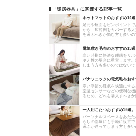
「暖房器具」に関連する記事一覧
ホットマットのおすすめ14
足元や座面をピンポイントで
から、広範囲をカバーする大
を選ぶべきか悩む方も多いので
電気敷き毛布のおすすめ15
寒い時期に快適な睡眠をサポ
冷え性の場合に重宝します。
しまう方も多いのではないでし
パナソニックの電気毛布おす
寒い季節の睡眠を快適にする
室温センサーなどの便利な機
るため、どれを購入すべきか悩
一人用こたつおすすめ15選
パーソナルスペースをあたた
らしの部屋にも手軽に設置で
選ぶか迷ってしまう方も多いの