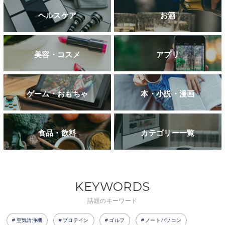
ヘルスケア
お酒
美容・コスメ
アプリ
ゲーム・おもちゃ
本・小説・漫画
食品・飲料
カテゴリー一覧
KEYWORDS
話題のキーワード
空気清浄機
プロテイン
ゴルフ
ノートパソコン