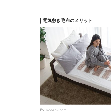
電気敷き毛布のおすすめ｜タイマー付き
電気敷き毛布のおすすめ｜洗える
電気敷き毛布を使う際の注意点
電気敷き毛布のメリット
By:
koden-j.com