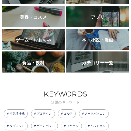
美容・コスメ
アプリ
ゲーム・おもちゃ
本・小説・漫画
食品・飲料
カテゴリー一覧
KEYWORDS
話題のキーワード
空気清浄機
プロテイン
ゴルフ
ノートパソコン
タブレット
ゲームパッド
イヤホン
ヘッドホン