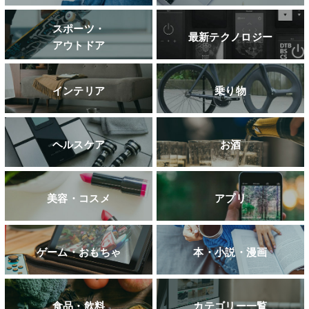
スポーツ・
最新テクノロジー
アウトドア
インテリア
乗り物
ヘルスケア
お酒
美容・コスメ
アプリ
ゲーム・おもちゃ
本・小説・漫画
食品・飲料
カテゴリー一覧