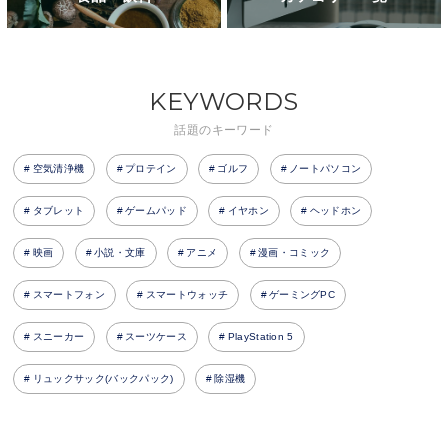
KEYWORDS
話題のキーワード
空気清浄機
プロテイン
ゴルフ
ノートパソコン
タブレット
ゲームパッド
イヤホン
ヘッドホン
映画
小説・文庫
アニメ
漫画・コミック
スマートフォン
スマートウォッチ
ゲーミングPC
スニーカー
スーツケース
PlayStation 5
リュックサック(バックパック)
除湿機