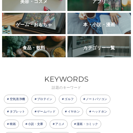
美容・コスメ
アプリ
ゲーム・おもちゃ
本・小説・漫画
食品・飲料
カテゴリー一覧
KEYWORDS
話題のキーワード
空気清浄機
プロテイン
ゴルフ
ノートパソコン
タブレット
ゲームパッド
イヤホン
ヘッドホン
映画
小説・文庫
アニメ
漫画・コミック