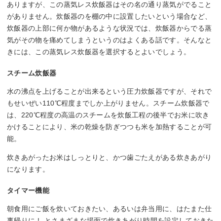
ありますが、この蒸気レス炊飯器はその名の通り蒸気がでること
がありません。炊飯器のを棚の中に設置したいという場合など、
炊飯器の上部に何か物があるような状況では、炊飯器からでる蒸
気がその物を痛めてしまうというのはよくある話です。そんなと
きには、この蒸気レス炊飯器を選択するとよいでしょう。
スチーム炊飯器
水の沸点を上げることが出来るという圧力炊飯器ですが、それで
もせいぜい110℃程度までしか上がりません。スチーム炊飯器で
は、220℃程度の高温のスチームを炊飯工程の後半でお米に吹き
かけることにより、米の乾燥を防ぎつつも米を加熱することが可
能。
炊きあがったお米はしっとりと、かつ歯ごたえがある炊きあがり
になります。
タイマー機能
朝食用にご飯を炊いておきたい、あるいは弁当用に、はたまた仕
事帰りに！ とさまざまな場面で炊きあがり時間を設定しておきた