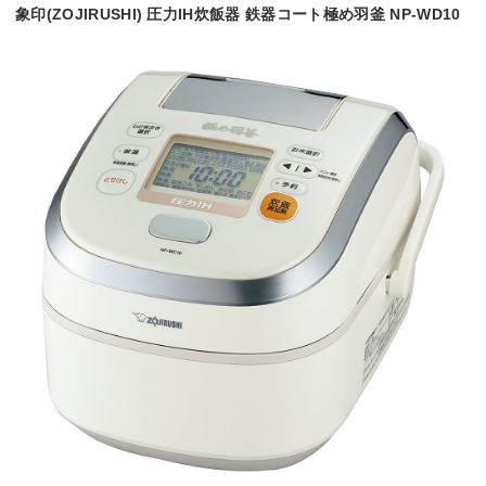
象印(ZOJIRUSHI) 圧力IH炊飯器 鉄器コート極め羽釜 NP-WD10