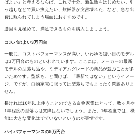
ばよい」と考えるならば、これで十分。新生活をはじめたい、引
っ越しなどで買い換えたい、炊飯器が突然壊れた、など、急な出
費に駆られてしまう場面におすすめです。
勝因を見極めて、満足できるものを購入しましょう。
コスパのよい3万円台
一般に、コストパフォーマンスが高い、いわゆる狙い目のモデル
は3万円台のものといわれています。ここには、メーカーの最新
モデルの型落ち品や、ミディアムグレードの商品が並ぶことが多
いためです。型落ち、と聞けば、「最新ではない」というイメー
ジ。ですが、白物家電に限っては型落ちでもまったく問題ありま
せん。
長ければ10年以上使うことのできる白物家電にとって、数ヶ月や
1年程度の型落ちは支障はないでしょう。また、1年程度では、機
能に大きな変化はでていないというのが実情です。
ハイパフォーマンスの5万円台