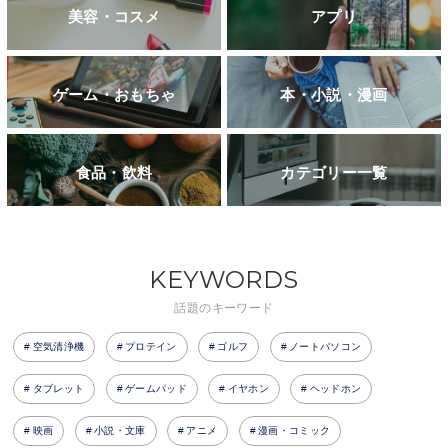
美容・コスメ
アプリ
ゲーム・おもちゃ
本・小説・漫画
食品・飲料
カテゴリー一覧
KEYWORDS
話題のキーワード
空気清浄機
プロテイン
ゴルフ
ノートパソコン
タブレット
ゲームパッド
イヤホン
ヘッドホン
映画
小説・文庫
アニメ
漫画・コミック