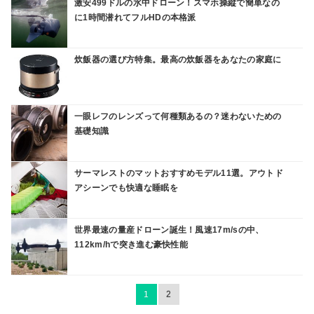
激安499ドルの水中ドローン！スマホ操縦で簡単なの
に1時間潜れてフルHDの本格派
炊飯器の選び方特集。最高の炊飯器をあなたの家庭に
一眼レフのレンズって何種類あるの？迷わないための
基礎知識
サーマレストのマットおすすめモデル11選。アウトド
アシーンでも快適な睡眠を
世界最速の量産ドローン誕生！風速17m/sの中、
112km/hで突き進む豪快性能
1
2