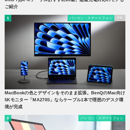
ご紹介
パソコン・スマートフォン
PR
5
MacBookの色とデザインをそのまま拡張。BenQのMac向け
5Kモニター「MA270S」ならケーブル1本で理想のデスク環
境が完成
パソコン・スマートフォン
6