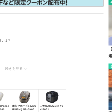
違いは？
【
続きを見る
Panas
象印マホービン(ZOJ
山善(YAMAZEN) YJ
T060
IRUSHI) NP-GK05
K-E051