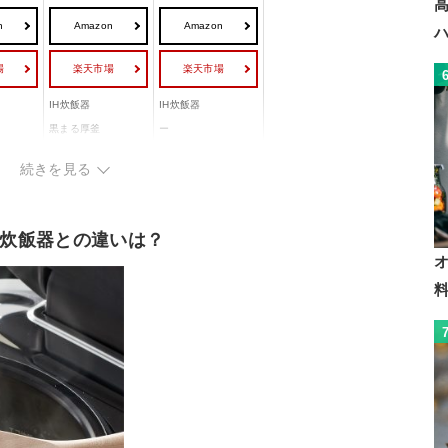
n
Amazon
Amazon
場
楽天市場
楽天市場
IH炊飯器
IH炊飯器
黒まる厚釜
ー
1.7mm
ー
続きを見る
02x奥
幅230x高さ190x奥
幅227x高さ206x奥
行300mm
行295mm
H炊飯器との違いは？