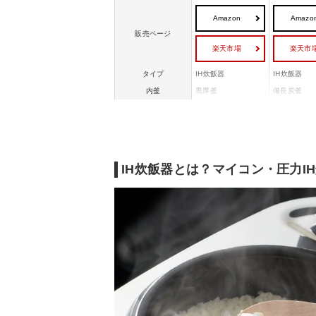
Amazon
Amazo
販売ページ
楽天市場
楽天市
タイプ
IH炊飯器
IH炊飯器
内釜
黒厚釜
備長炭釜
内釜の厚さ
2mm
2mm
幅221x高さ212x奥
幅251x高さ2
幅x高さx奥行き
行312mm
行308mm
IH炊飯器とは？マイコン・圧力I