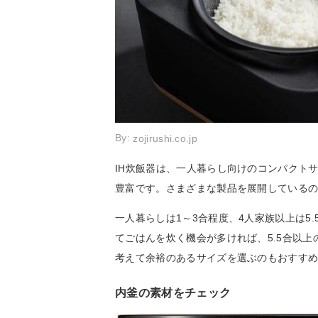
By:
zojirushi.co.jp
IH炊飯器は、一人暮らし向けのコンパクト
豊富です。さまざまな製品を展開している
一人暮らしは1～3合程度、4人家族以上は5
てごはんを炊く機会が多ければ、5.5合以
考えて余裕のあるサイズを選ぶのもおすす
内釜の素材をチェック