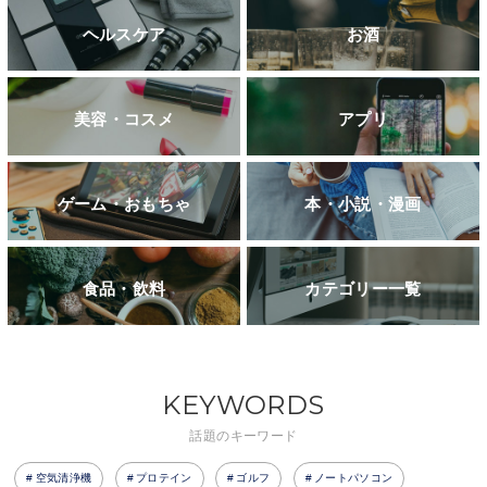
ヘルスケア
お酒
美容・コスメ
アプリ
ゲーム・おもちゃ
本・小説・漫画
食品・飲料
カテゴリー一覧
KEYWORDS
話題のキーワード
空気清浄機
プロテイン
ゴルフ
ノートパソコン