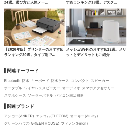
24選。選び方と人気メー…
すめランキング18選。デスク…
【2026年版】プリンターのおすすめ
メッシュWi-Fiのおすすめ22選。メリ
ランキング30選。タイプ別で…
ットとデメリットもご紹介
関連キーワード
Bluetooth
防水
キーボード
防水ケース
コンパクト
スピーカー
ポータブル
ワイヤレススピーカー
オーディオ
スマホアクセサリー
スマホケース
ソーラーパネル
パソコン周辺機器
関連ブランド
アンカー(ANKER)
エレコム(ELECOM)
オーキー(Aukey)
グリーンハウス(GREEN HOUSE)
フィノン(Finon)