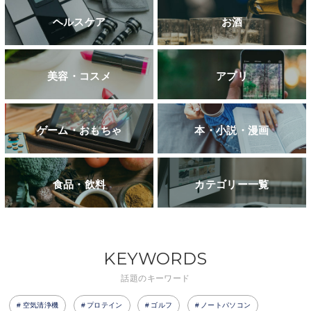
ヘルスケア
お酒
美容・コスメ
アプリ
ゲーム・おもちゃ
本・小説・漫画
食品・飲料
カテゴリー一覧
KEYWORDS
話題のキーワード
空気清浄機
プロテイン
ゴルフ
ノートパソコン