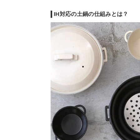
号数
6号
ー
IH対応の土鍋の仕組みとは？