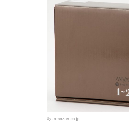
By:
amazon.co.jp