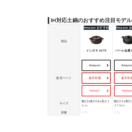
IH対応土鍋のおすすめ｜9〜10号
IH対応土鍋のおすすめ注目モデル
Amazon おすすめ
Amazon
商品
イシガキ 4375
パール金属 H
Amazon
Amazo
楽天市場
楽天市
販売ページ
Yahoo!
Yahoo
幅23x奥行19x高さ1
幅33.5x奥行
サイズ
1cm
さ13cm
容量
0.9L
4.1L
重量
1.1kg
1.018kg/1.0
対応熱源
ガス火/IH電磁調理器
オール熱源