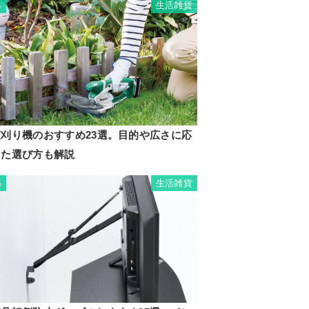
生活雑貨
4
芝刈り機のおすすめ23選。目的や広さに応
じた選び方も解説
生活雑貨
5