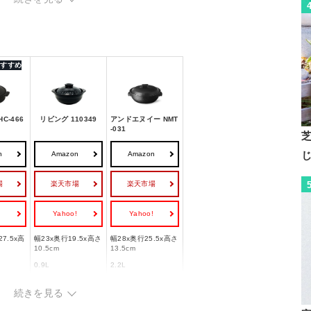
 おすすめ
C-466
リビング 110349
アンドエヌイー NMT
-031
n
Amazon
Amazon
場
楽天市場
楽天市場
!
Yahoo!
Yahoo!
27.5x高
幅23x奥行19.5x高さ
幅28x奥行25.5x高さ
10.5cm
13.5cm
0.9L
2.2L
2kg
1100g
2.2kg/2230g
続きを見る
直火対応/IH対応/オ
対応
ガス火/IH対応
ーブン対応/電子レン