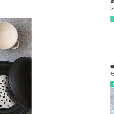
ジ対応
6号
8号