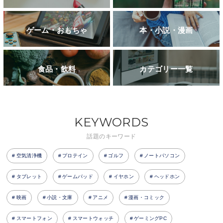
ゲーム・おもちゃ
本・小説・漫画
食品・飲料
カテゴリー一覧
KEYWORDS
話題のキーワード
空気清浄機
プロテイン
ゴルフ
ノートパソコン
タブレット
ゲームパッド
イヤホン
ヘッドホン
映画
小説・文庫
アニメ
漫画・コミック
スマートフォン
スマートウォッチ
ゲーミングPC