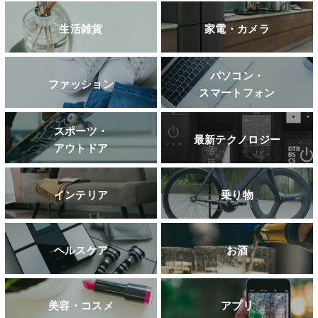
生活雑貨
家電・カメラ
パソコン・
ファッション
スマートフォン
スポーツ・
最新テクノロジー
アウトドア
インテリア
乗り物
ヘルスケア
お酒
美容・コスメ
アプリ