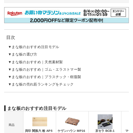
目次
まな板のおすすめ注目モデル
まな板の選び方
まな板のおすすめ｜天然素材製
まな板のおすすめ｜ゴム・エラストマー製
まな板のおすすめ｜プラスチック・樹脂製
まな板の売れ筋ランキングをチェック
まな板のおすすめ注目モデル
商品
貝印 関孫六 桧 AP5
ケヴンハウン MP16
京セラ BCB-1
マーナ