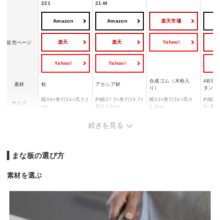
221
21-M
Amazon
Amazon
楽天市場
A
楽天
楽天
Yahoo!
販売ページ
Yahoo!
Yahoo!
Y
合成ゴム（木粉入
ABS
素材
桧
アカシア材
り）
タン
幅39×奥行24×高さ2
約幅27.5×奥行19.7×
幅33×奥行24×高さ
約幅36
サイズ
cm
高さ2.8cm
1.3cm
5×高さ
重量
918g
約591g
1,315g
約759
続きを見る
まな板の選び方
素材を選ぶ