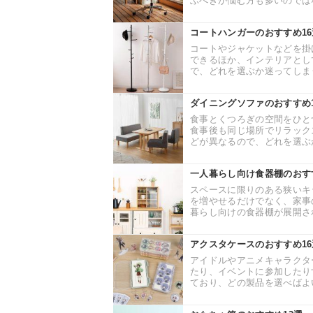
ぶべきか悩む方も多いのではな
コートハンガーのおすすめ1
コートやジャケットなどを掛
できるほか、インテリアとし
で、どれを選ぶか迷ってしまう
ダイニングソファのおすすめ
食事とくつろぎの空間をひと
食事後も同じ場所でリラック
どが異なるので、どれを選ぶか
一人暮らし向け食器棚のおす
スペースに限りのある狭いキ
を増やせるだけでなく、家事
暮らし向けの食器棚が展開され
アクスタケースのおすすめ1
アイドルやアニメキャラクタ
たり、イベントに参加したり
ており、どの製品を選べばよい