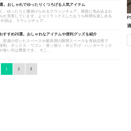
5選。おしゃれでゆったりくつろげる人気アイテム
く、ゆったりと腰掛けられるラウンジチェア。座面に包み込まれ
ルが充実しています。よりリラックスしたおうち時間を楽しめる
P
今回は、ラウンジチェア...
おすすめ26選。おしゃれなアイテムや便利グッズを紹介
、部屋の空いたスペースや家具間の隙間スペースを有効活用で
便利。ボックス・ワゴン・突っ張り・吊り下げ・ハンガーラック
使い方は豊富です。 そこ...
1
2
3