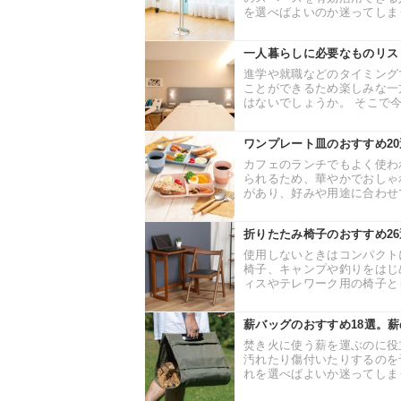
を選べばよいのか迷ってしまう
一人暮らしに必要なものリス
進学や就職などのタイミング
ことができるため楽しみな一
はないでしょうか。 そこで今
ワンプレート皿のおすすめ2
カフェのランチでもよく使わ
られるため、華やかでおしゃ
があり、好みや用途に合わせて
折りたたみ椅子のおすすめ2
使用しないときはコンパクト
椅子、キャンプや釣りをはじ
ィスやテレワーク用の椅子とし
薪バッグのおすすめ18選。
焚き火に使う薪を運ぶのに役
汚れたり傷付いたりするのを
れを選べばよいか迷ってしまう