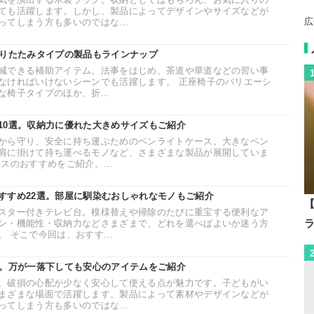
ても活躍します。しかし、製品によってデザインやサイズなどが
広
てしまう方も多いのではな...
折りたたみタイプの製品もラインナップ
減できる補助アイテム。法事をはじめ、茶道や華道などの習い事
なければいけないシーンでも活躍します。 正座椅子のバリエーシ
椅子タイプのほか、折...
10選。収納力に優れた大きめサイズもご紹介
から守り、安全に持ち運ぶためのペンライトケース。大きなペン
肩に掛けて持ち運べるモノなど、さまざまな製品が展開していま
スのおすすめをご紹介。...
すすめ22選。部屋に馴染むおしゃれなモノもご紹介
【
スター付きテレビ台。模様替えや掃除のたびに重宝する便利なア
ン・機能性・収納力などさまざまで、どれを選べばよいか迷う方
 そこで今回は、おすす...
選。万が一落下しても安心のアイテムをご紹介
、破損の心配が少なく安心して使える点が魅力です。子どもがい
まざまな場面で活躍します。製品によって素材やデザインなどが
てしまう方も多いのではな...