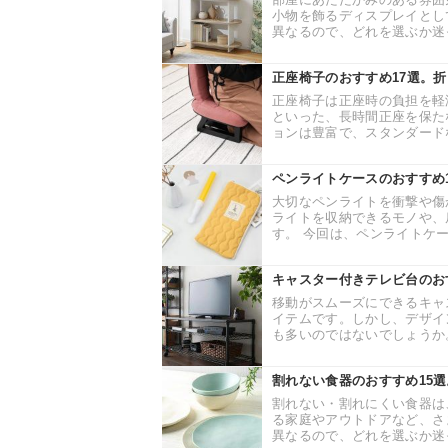
小物を飾るディスプレイとし
異なるので、どれを選ぶか迷っ
正座椅子のおすすめ17選。
正座椅子は正座時の負担を軽
といった、長時間正座を保た
ョンは豊富で、スタンダードな
ペンライトケースのおすすめ
大切なペンライトを衝撃や傷
ライトを収納できるモノや、
す。 今回は、ペンライトケー
キャスター付きテレビ台のお
移動がスムーズにできるキャ
イテムです。しかし、デザイ
も多いのではないでしょうか。
割れない食器のおすすめ15
割れない・割れにくい食器は
る家庭やアウトドアなど、さ
異なるので、どれを選ぶか迷っ