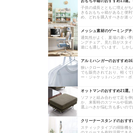
おもちゃ箱のおすすめ13選
子供の成長とともに増えがち
きるおもちゃ箱があると便利
め、どれを購入すべきか迷って
メッシュ素材のゲーミングチ
通気性がよく、夏場の暑い季
ングチェア。見た目がスタイ
途にも適しています。 しかし
アルミハンガーのおすすめ1
狭いクローゼットにたくさん
でも販売されており、軽くて
ー・ジャケットハンガー・ボト
オットマンのおすすめ21選
ソファと組み合わせて足を伸
か、来客時のスツールや収納
選ぶべきか悩む方も多いのでは
クリーナースタンドのおすす
スティックタイプの掃除機を
のスペースを有効活用できる