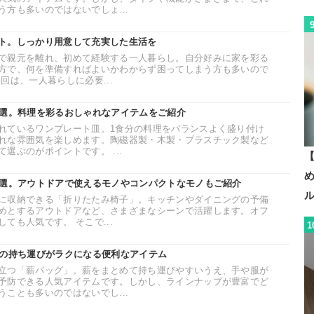
方も多いのではないでしょ...
ト。しっかり用意して充実した生活を
で親元を離れ、初めて経験する一人暮らし。自分好みに家を彩る
方で、何を準備すればよいかわからず困ってしまう方も多いので
回は、一人暮らしに必要...
0選。料理を彩るおしゃれなアイテムをご紹介
れているワンプレート皿。1食分の料理をバランスよく盛り付け
れな雰囲気を楽しめます。陶磁器製・木製・プラスチック製など
選ぶのがポイントです。 ...
【
6選。アウトドアで使えるモノやコンパクトなモノもご紹介
に収納できる「折りたたみ椅子」。キッチンやダイニングの予備
めとするアウトドアなど、さまざまなシーンで活躍します。オフ
ても人気です。 そこで...
1
薪の持ち運びがラクになる便利なアイテム
立つ「薪バッグ」。薪をまとめて持ち運びやすいうえ、手や服が
予防できる人気アイテムです。しかし、ラインナップが豊富でど
ことも多いのではないでし...