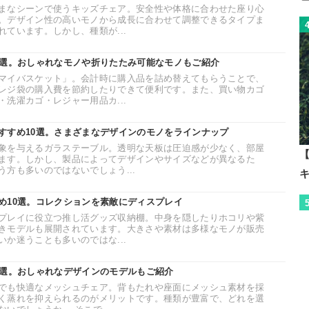
まなシーンで使うキッズチェア。安全性や体格に合わせた座り心
。デザイン性の高いモノから成長に合わせて調整できるタイプま
ています。しかし、種類が...
0選。おしゃれなモノや折りたたみ可能なモノもご紹介
マイバスケット」。会計時に購入品を詰め替えてもらうことで、
レジ袋の購入費を節約したりできて便利です。また、買い物カゴ
洗濯カゴ・レジャー用品カ...
すすめ10選。さまざまなデザインのモノをラインナップ
象を与えるガラステーブル。透明な天板は圧迫感が少なく、部屋
【
ます。しかし、製品によってデザインやサイズなどが異なるた
方も多いのではないでしょう...
め10選。コレクションを素敵にディスプレイ
プレイに役立つ推し活グッズ収納棚。中身を隠したりホコリや紫
きモデルも展開されています。大きさや素材は多様なモノが販売
か迷うことも多いのではな...
5選。おしゃれなデザインのモデルもご紹介
でも快適なメッシュチェア。背もたれや座面にメッシュ素材を採
く蒸れを抑えられるのがメリットです。種類が豊富で、どれを選