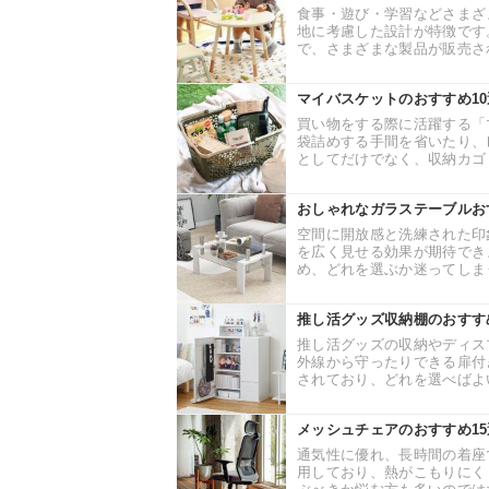
食事・遊び・学習などさまざ
地に考慮した設計が特徴です
で、さまざまな製品が販売され
マイバスケットのおすすめ1
買い物をする際に活躍する「
袋詰めする手間を省いたり、
としてだけでなく、収納カゴ・
おしゃれなガラステーブルお
空間に開放感と洗練された印
を広く見せる効果が期待でき
め、どれを選ぶか迷ってしまう
推し活グッズ収納棚のおすす
推し活グッズの収納やディス
外線から守ったりできる扉付
されており、どれを選べばよい
メッシュチェアのおすすめ1
通気性に優れ、長時間の着座
用しており、熱がこもりにく