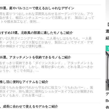
20選。庭やバルコニーで使えるおしゃれなデザイン
雨を遮りつつおしゃれな雰囲気も出せるガーデンパラソル。アウ
会が多く、幅広いシチュエーションで活躍します。 製品によって
トや撥水加工など、便利...
【
おすすめ19選。北欧風の部屋に適したモノもご紹介
すい2人用ダイニングテーブル。二人暮らしはもちろん、一人暮
木・メラミン・ガラス製などがあり、製品によってサイズ・デザ
や伸縮タイプなど便利な機...
16選。アタッチメントを収納できるモノもご紹介
をすっきり収納できる「ダイソンスタンド」。アタッチメントも
ればより便利です。しかし、種類が多いため、どれを選ぶべきか
うか。 そこで今回は、...
。推し活に便利なアイテムをご紹介
応援うちわを傷や汚れから守るのに役立つ「うちわカバー」。装
明タイプや、持ち運びに便利なショルダータイプなどが展開され
モノもあり、どれを選べば...
B
選。成長に合わせて使えるモデルをご紹介