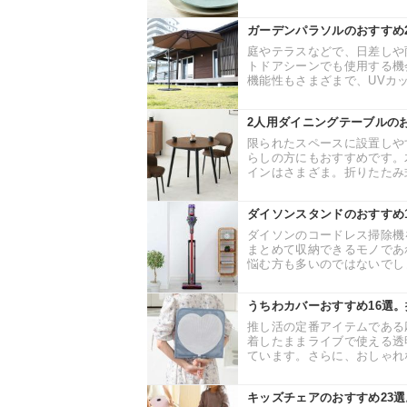
ガーデンパラソルのおすすめ
庭やテラスなどで、日差しや
トドアシーンでも使用する機
機能性もさまざまで、UVカッ
2人用ダイニングテーブルの
限られたスペースに設置しや
らしの方にもおすすめです。
インはさまざま。折りたたみ式
ダイソンスタンドのおすすめ
ダイソンのコードレス掃除機
まとめて収納できるモノであ
悩む方も多いのではないでしょ
うちわカバーおすすめ16選
推し活の定番アイテムである
着したままライブで使える透
ています。さらに、おしゃれな
キッズチェアのおすすめ23