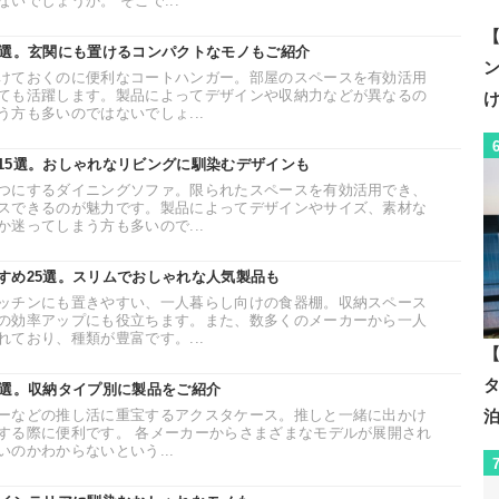
いでしょうか。 そこで...
【
6選。玄関にも置けるコンパクトなモノもご紹介
けておくのに便利なコートハンガー。部屋のスペースを有効活用
ても活躍します。製品によってデザインや収納力などが異なるの
方も多いのではないでしょ...
15選。おしゃれなリビングに馴染むデザインも
つにするダイニングソファ。限られたスペースを有効活用でき、
スできるのが魅力です。製品によってデザインやサイズ、素材な
迷ってしまう方も多いので...
すめ25選。スリムでおしゃれな人気製品も
ッチンにも置きやすい、一人暮らし向けの食器棚。収納スペース
の効率アップにも役立ちます。また、数多くのメーカーから一人
ており、種類が豊富です。...
【
6選。収納タイプ別に製品をご紹介
ーなどの推し活に重宝するアクスタケース。推しと一緒に出かけ
する際に便利です。 各メーカーからさまざまなモデルが展開され
のかわからないという...