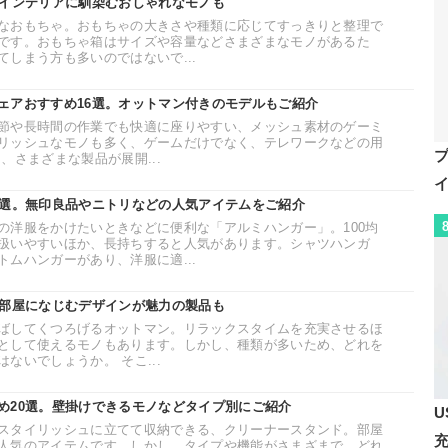
。インテリアに馴染むおしゃれなモノも
なおもちゃ。おもちゃの大きさや種類に応じてすっきりと整理で
です。おもちゃ箱はサイズや容量などさまざまなモノがあるた
しまう方も多いのではないで...
ェアおすすめ16選。オットマン付きのモデルもご紹介
節や長時間の作業でも快適に座りやすい、メッシュ素材のゲーミ
リッシュなモノも多く、ゲームだけでなく、テレワークなどの用
、さまざまな製品が展開...
6選。無印良品やニトリなどの人気アイテムをご紹介
の洋服をかけたいときなどに便利な「アルミハンガー」。100均
扱いやすいほか、長持ちすると人気があります。シャツハンガ
ムハンガーがあり、洋服に適...
。部屋になじむデザインが魅力の製品も
ばしてくつろげるオットマン。リラックスタイムを充実させるほ
として使えるモノもあります。しかし、種類が多いため、どれを
ないでしょうか。 そこ...
め20選。壁掛けできるモノなどタイプ別にご紹介
U
スタイリッシュに立てて収納できる、クリーナースタンド。部屋
人気のアイテムです。しかし、タイプや機能がさまざまで、どれ