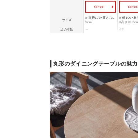
Yahoo!
Yahoo
約直径100×高さ73.
約幅100×奥
サイズ
5cm
×高さ70.5c
足の本数
ー
4本
折りたたみ
×
×
丸形のダイニングテーブルの魅力