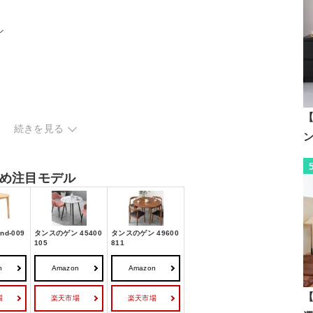
ル
グをチェック
【
続きを見る
め注目モデル
d-009
タンスのゲン 45400
タンスのゲン 49600
105
811
n
Amazon
Amazon
【
場
楽天市場
楽天市場