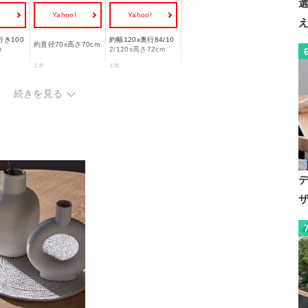
!
Yahoo!
Yahoo!
行き100
約幅120x奥行84/10
約直径70x高さ70cm
m
2/120x高さ72cm
4本
4本
×
〇
続きを見る