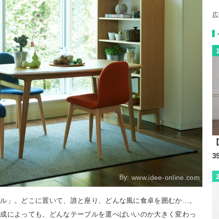
広
【
By:
www.idee-online.com
ブル」。どこに置いて、誰と座り、どんな風に食卓を囲むか…。
構成によっても、どんなテーブルを選べばいいのか大きく変わっ