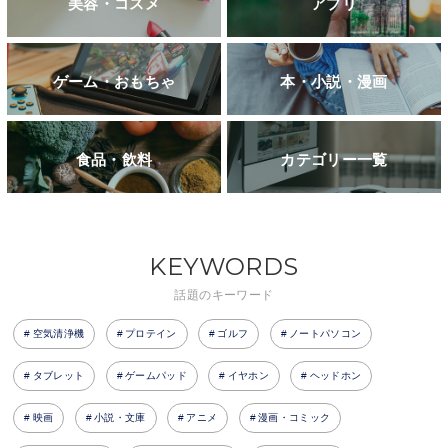
美容・コスメ
アプリ
ゲーム・おもちゃ
本・小説・漫画
食品・飲料
カテゴリー一覧
KEYWORDS
話題のキーワード
空気清浄機
プロテイン
ゴルフ
ノートパソコン
タブレット
ゲームパッド
イヤホン
ヘッドホン
映画
小説・文庫
アニメ
漫画・コミック