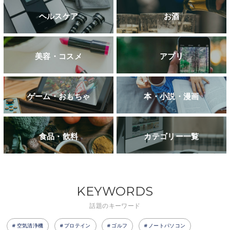
ヘルスケア
お酒
美容・コスメ
アプリ
ゲーム・おもちゃ
本・小説・漫画
食品・飲料
カテゴリー一覧
KEYWORDS
話題のキーワード
空気清浄機
プロテイン
ゴルフ
ノートパソコン