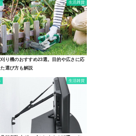
生活雑貨
4
芝刈り機のおすすめ23選。目的や広さに応
じた選び方も解説
生活雑貨
5