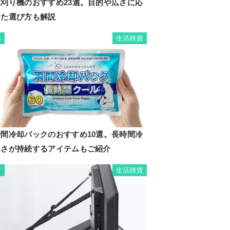
芝刈り機のおすすめ23選。目的や広さに応
じた選び方も解説
生活雑貨
6
瞬間冷却パックのおすすめ10選。長時間冷
たさが持続するアイテムもご紹介
生活雑貨
7