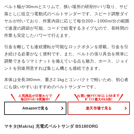
ベルト幅が30mmとスリムで、狭い場所の研削やバリ取り、サビ
落としに役立つ電動式のベルトサンダーです。スピード調整ダイ
ヤルが付いており、作業内容に応じて毎分200～1000m/分の範囲
で速度の調節が可能。コードで給電するタイプなので、長時間の
作業も安定したパワーで行えます。
引金を離しても連続運転が可能なロックボタンを搭載。引金を引
き続ける必要がなく便利です。また、ベルトの張り具合を簡単に
調整できるツマミナットを備えている点も魅力。ホース、ジョイ
ントを別途用意すれば集じん機とも接続できます。
本体は全長380mm、重さ2.1kgとコンパクトで軽いため、初心者
にも扱いやすいおすすめのベルトサンダーです。
Amazonで見る
楽天市場で見る
マキタ(Makita) 充電式ベルトサンダ BS180DRG