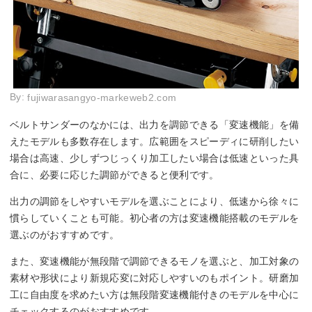
By:
fujiwarasangyo-markeweb2.com
ベルトサンダーのなかには、出力を調節できる「変速機能」を備
えたモデルも多数存在します。広範囲をスピーディに研削したい
場合は高速、少しずつじっくり加工したい場合は低速といった具
合に、必要に応じた調節ができると便利です。
出力の調節をしやすいモデルを選ぶことにより、低速から徐々に
慣らしていくことも可能。初心者の方は変速機能搭載のモデルを
選ぶのがおすすめです。
また、変速機能が無段階で調節できるモノを選ぶと、加工対象の
素材や形状により新規応変に対応しやすいのもポイント。研磨加
工に自由度を求めたい方は無段階変速機能付きのモデルを中心に
チェックするのがおすすめです。