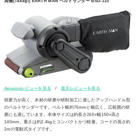
高儀(Takagi) EARTH MAN ベルトサンダー BSD-110
/
Amazonレビューを見る
楽天レビューを見る
研磨力が高く、木材の研磨や研削加工に適したアップハンドル型
のベルトサンダーです。ベルト幅約76mmと幅広く、広範囲の研
磨にも適しています。本体サイズは約長さ265×幅150×高さ
140mm、重さは約2.4kgとコンパクトかつ軽量。コードの長さ約
2mの電動式タイプです。