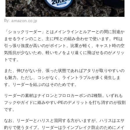
By:
amazon.co.jp
「ショックリーダー」とはメインラインとルアーとの間に別途か
ませるラインのこと。主にPEとの組み合わせで使います。PEは
引っ張り強度が高いのがポイント。比重が軽く、キャスト時の空
気抵抗が少ないため、軽いモノをより遠くに飛ばせるのがメリッ
トです。
また、伸びがない分、張った状態であればアタリが取りやすいの
も魅力。ただし、コシがなく、ライントラブルが多く発生しま
す。リーダーを結ぶのはそのためです。
リーダーの素材はナイロンとフロロカーボンの2種類。いずれも
フックやガイドに絡みやすいPEのデメリットを打ち消すのが役割
です。
なお、リーダーとハリスと混同する方がいますが、ハリスはエサ
釣りで使うタイプ。リーダーはラインブレイク防止のためにメイ