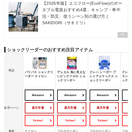
【2026年版】エコフロー(EcoFlow)のポー
ック
タブル電源おすすめ4選。キャンプ・車中
番外編：ショックリーダーの結び方を解説。簡単な結び方はどれ？
泊・防災、使うシーン別の選び方 |
SAKIDORI（サキドリ）
PR
ショックリーダーのおすすめ注目アイテム
商品
バリバス ショックリ
デュエル 魚に見えな
クレハ シーガー プ
クレハ
ーダー ナイロン
いピンクフロロ ショ
レミアムマックス シ
ランド
ックリーダー
ョックリーダー
ックリ
Amazon
Amazon
Amazon
A
楽天市場
楽天市場
楽天市場
販売ページ
Yahoo!
Yahoo!
Yahoo!
Y
素材
ナイロン
フロロカーボン
フロロカーボン
フロロ