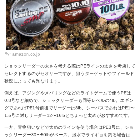
By:
amazon.co.jp
ショックリーダーの太さを考える際はPEラインの太さを考慮して
セレクトするのがセオリーですが、狙うターゲットやフィールド
状況によっても異なります。
例えば、アジングやメバリングなどのライトゲームで使うPEは
0.8号など細めで、ショックリーダーも同等レベルの4lb。エギン
グであればPE1号前後でリーダーは8lb、シーバスであれはPE1〜
1.5号に対しリーダー12〜16lbとちょっと太めがおすすめです。
一方、青物狙いなどで太めのラインを使う場合はPE3号に、ショ
ックリーダー30〜50lbがベース。淡水でライギョを釣る場合は