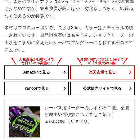
ー。太さのラインナップは2.5号・3号・3.5号・4号・5号の5種類
と少なめですが、結束強度が高いほか、劣化もしづらく、気兼ね
なく使えるのが特徴です。
素材はフロロカーボンで、長さは30m。カラーはナチュラルで統
一されています。単品指名買いはもちろん、ショックリーダーの
太さをこまめに変えたいシーバスアングラーにもおすすめのアイ
テムです。
Amazonで見る
楽天市場で見る
Yahoo!で見る
公式販売サイトで見る
シーバス用リーダーのおすすめ22選。必要
な理由や選び方についてもご紹介 |
SAKIDORI（サキドリ）