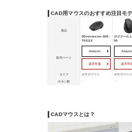
CAD用マウスのおすすめ注目モ
商品
3Dconnexion 3DX-
ロジクール LI
700116
00
Amazon
Amazo
販売ページ
楽天市場
楽天市
タイプ
光学式マウス
光学式マウ
ボタン数
ー
ー
有線/ワイヤレス(無
ケーブル
ワイヤレス(
線)
Bluetooth Low Ener
Bluetooth l
gy
インターフェイス
gy
USB
無線2.4GHz
無線2.4GHz
CADマウスとは？
エルゴノミクス
○
○
解像度（カウント）
7200 dpi
4000 dpi