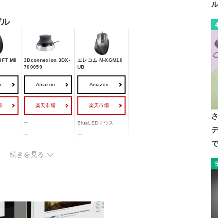
デル
FT M8
3Dconnexion 3DX-
エレコム M-XGM10
700059
UB
n
Amazon
Amazon
場
楽天市場
楽天市場
ス
ー
BlueLEDマウス
デ
ー
ー
で
無線)
有線
有線
続きを見る
ow ener
ー
USB
ー
ー
ー
2000 dpi