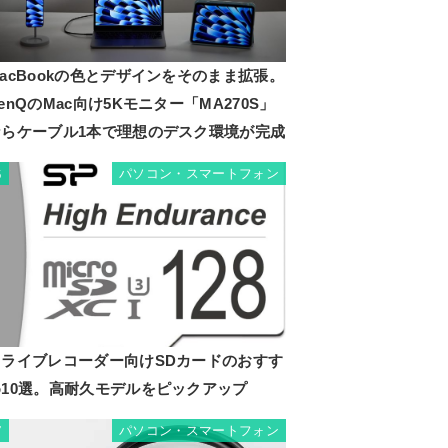
acBookの色とデザインをそのまま拡張。
enQのMac向け5Kモニター「MA270S」
ならケーブル1本で理想のデスク環境が完成
パソコン・スマートフォン
6
ドライブレコーダー向けSDカードのおすす
め10選。高耐久モデルをピックアップ
パソコン・スマートフォン
7