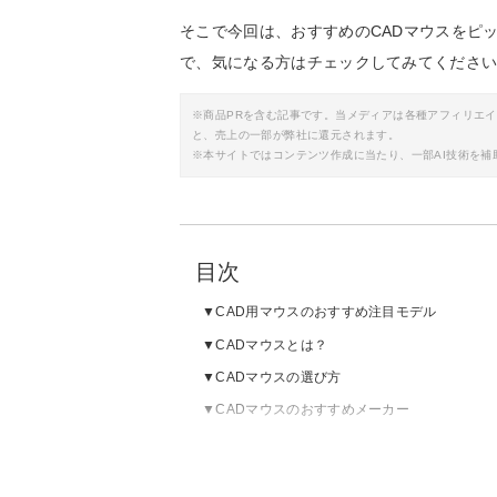
そこで今回は、おすすめのCADマウスをピ
で、気になる方はチェックしてみてくださ
※商品PRを含む記事です。当メディアは各種アフィリエ
と、売上の一部が弊社に還元されます。
※本サイトではコンテンツ作成に当たり、一部AI技術を補
目次
CAD用マウスのおすすめ注目モデル
CADマウスとは？
CADマウスの選び方
CADマウスのおすすめメーカー
CADマウスのおすすめ｜ワイヤレス
CADマウスのおすすめ｜有線