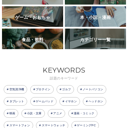
ゲーム・おもちゃ
本・小説・漫画
食品・飲料
カテゴリー一覧
KEYWORDS
話題のキーワード
空気清浄機
プロテイン
ゴルフ
ノートパソコン
タブレット
ゲームパッド
イヤホン
ヘッドホン
映画
小説・文庫
アニメ
漫画・コミック
スマートフォン
スマートウォッチ
ゲーミングPC