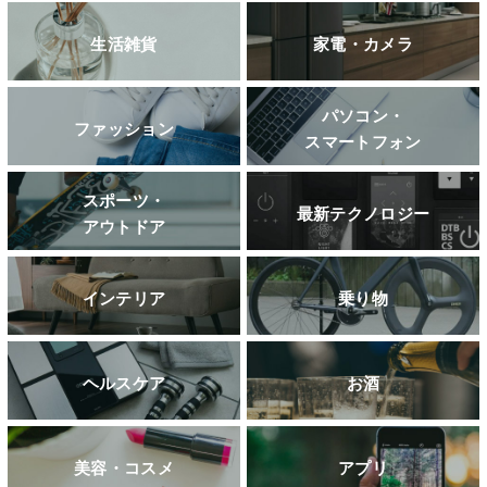
生活雑貨
家電・カメラ
パソコン・
ファッション
スマートフォン
スポーツ・
最新テクノロジー
アウトドア
インテリア
乗り物
ヘルスケア
お酒
美容・コスメ
アプリ