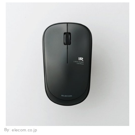
By:
elecom.co.jp