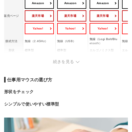
Amazon
Amazon
Amazon
A
楽天市場
楽天市場
楽天市場
販売ページ
Yahoo!
Yahoo!
Yahoo!
Y
無線（Logi Bolt/Blu
接続方法
無線（2.4GHz）
無線（USB）
無線
etooth）
形状
標準型
標準型
エルゴノミクス型
エルゴ
ボタンの数
3
ー
6
5
続きを見る
電源
単四形乾電池1本
充電式
単三形乾電池1本
単三形
サイズ
縦10×横5.9cm
ー
縦10.8×横7cm
縦10.
仕事用マウスの選び方
重量
100g
ー
125g
180g
形状をチェック
シンプルで使いやすい標準型