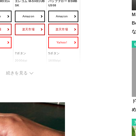
M331n
エレコム M-SH31UB
バッファロー BSMB
SK
U308
M
n
Amazon
Amazon
B
場
楽天市場
楽天市場
!
Yahoo!
7ボタン
5ボタン
2000dpi
1600dpi
◯
ー
続きを見る
1.5m
1.5m
38.4x奥
幅79x高さ44x奥行1
幅75x高さ40x奥行1
07mm
05mm
84g
95g
x1
ー
ー