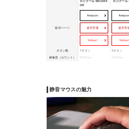
ロジクール MX2300
ロジクール 
GR
Amazon
Amazo
楽天市場
楽天市
販売ページ
Yahoo!
Yahoo
ボタン数
7ボタン
3ボタン
解像度（カウント）
8000dpi
1000dpi
エルゴノミクス
◯
◯
ケーブル長さ
ー
ー
幅84.3x高さ51x奥行
幅67.9x高さ
幅x高さx奥行
124.9mm
行105.4mm
静音マウスの魅力
重さ
141g
78g
内蔵充電式リチウム
使用電池
単三形乾電池
ポリマー電池