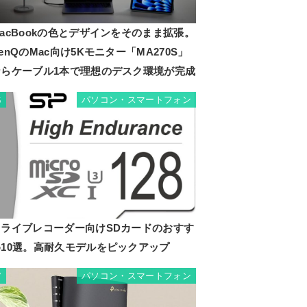
acBookの色とデザインをそのまま拡張。
enQのMac向け5Kモニター「MA270S」
ならケーブル1本で理想のデスク環境が完成
パソコン・スマートフォン
6
ドライブレコーダー向けSDカードのおすす
め10選。高耐久モデルをピックアップ
パソコン・スマートフォン
7