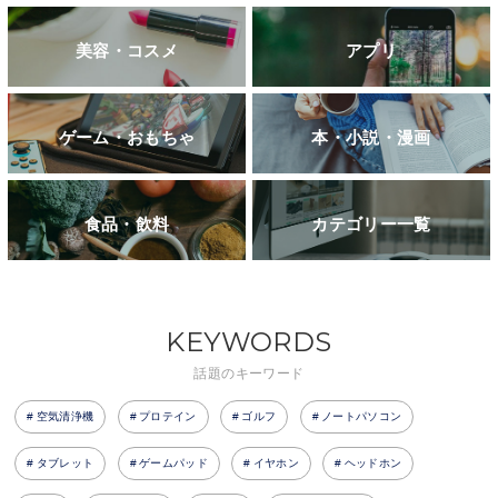
美容・コスメ
アプリ
ゲーム・おもちゃ
本・小説・漫画
食品・飲料
カテゴリー一覧
KEYWORDS
話題のキーワード
空気清浄機
プロテイン
ゴルフ
ノートパソコン
タブレット
ゲームパッド
イヤホン
ヘッドホン