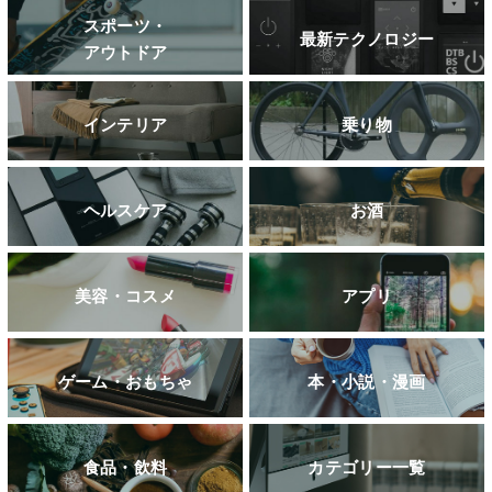
スポーツ・
最新テクノロジー
アウトドア
インテリア
乗り物
ヘルスケア
お酒
美容・コスメ
アプリ
ゲーム・おもちゃ
本・小説・漫画
食品・飲料
カテゴリー一覧