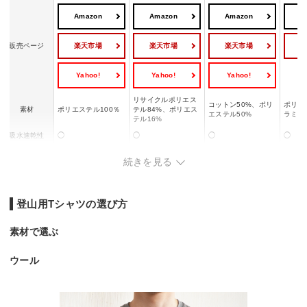
Amazon
Amazon
Amazon
A
楽天市場
楽天市場
楽天市場
販売ページ
Yahoo!
Yahoo!
Yahoo!
リサイクルポリエス
コットン50%、ポリ
ポリエ
素材
ポリエステル100％
テル84%、ポリエス
エステル50%
ラミー
テル16%
吸水速乾性
◯
◯
◯
◯
防臭加工
◯
ー
ー
◯
続きを見る
登山用Tシャツの選び方
素材で選ぶ
ウール