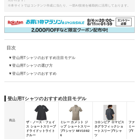
※本サイトではコンテンツ作成に当たり、一部AI技術を補助的に活用しております。
目次
登山用Tシャツのおすすめ注目モデル
登山用Tシャツの選び方
登山用Tシャツのおすすめ
登山用Tシャツのおすすめ注目モデル
商品
ザ・ノース・フェイ
ミレー カメット ジ
コロンビア ロマビス
ファイ
ス ショートスリーブ
ップ ショートスリー
タグラフィックショ
ミース
ドライドットライト
ブTシャツ MIV1082
ートスリーブTシャ
プT F
クルー
6
ツ