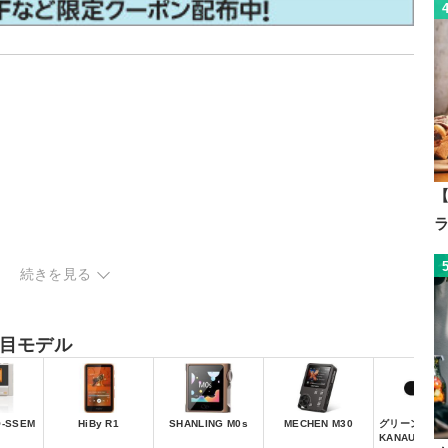
【
続きを見る
目モデル
-SSEM
HiBy R1
SHANLING M0s
MECHEN M30
グリーンハウス 
KANAUBS16