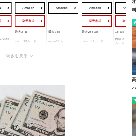
n
Amazon
Amazon
Amazon
Amazon
場
楽天市場
楽天市場
楽天市場
最大2TB
最大2TB
最大256GB
16 GB
croSD
内蔵メモリ/mic
microSDカード
microSDカード
microSDカード
カード
15 時間
約10 時間
約30 時間
6.5 時間
続きを見る
.3
Bluetooth 5.1
Bluetooth 5.0
-
-