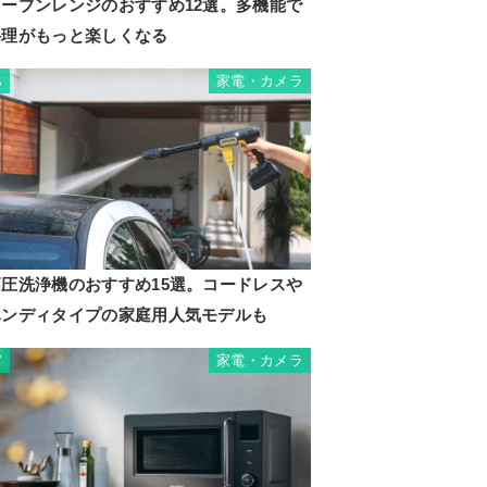
オーブンレンジのおすすめ12選。多機能で
料理がもっと楽しくなる
家電・カメラ
6
roSD
高圧洗浄機のおすすめ15選。コードレスや
ハンディタイプの家庭用人気モデルも
家電・カメラ
7