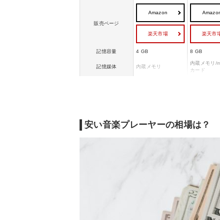
Amazon
Amazo
販売ページ
楽天市場
楽天市
記憶容量
4 GB
8 GB
内蔵メモリ/mi
記憶媒体
内蔵メモリ
カード
再生時間
52 時間
約15 時間
Bluetooth 4.1 + ED
Bluetooth
Bluetooth 5
R
安い音楽プレーヤーの相場は？