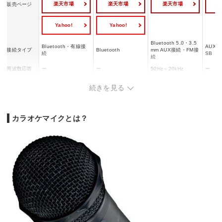
楽天市場
楽天市場
楽天市場
販売ページ
Yahoo!
Yahoo!
Bluetooth 5.0・3.5
Bluetooth・有線接
AUX・B
接続タイプ
Bluetooth
mm AUX接続・FM接
続
SB
続
周波数応答
ー
ー
50Hz～20kHz
ー
給電方式
充電式
充電式
USB Type-C充電式
充電式
続きを見る
最大音量で5時間、5
再生時間
約最大7時間
5～6時間
最大1
0％音量で10時間
約幅7.9×奥行7.9×高
幅7×奥行6.5×高さ2
幅7.9
サイズ
約5×24.5cm
カラオケマイクとは？
さ28.7cm
0cm
28.7c
重量
約410g
約350g
420g
ー