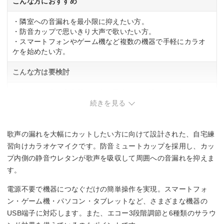
こんな方におすすめ
・隣室への音漏れを最小限に抑えたい方。
・防音カップで思いきり大声で歌いたい方。
・スマートフォンやゲーム機など複数の機器で手軽にカラオ
ケを始めたい方。
こんな方は要検討
・自分の歌声を高音質で録音・再生して確認したい方。
・マイクを密着させずに使いたい方。
続きを見る
歌声の漏れを大幅にカットしたい方に向けて設計された、自宅練
習向けカラオケマイクです。防音ミュートカップを採用し、カッ
プ内側の静音ウレタンが歌声を吸収して周囲への音漏れを抑えま
す。
電源不要で機器につなぐだけの簡単操作を実現。スマートフォ
ン・ゲーム機・パソコン・タブレットなど、さまざまな機器の
USB端子に対応します。また、エコー3段階調節と6種類のサラウ