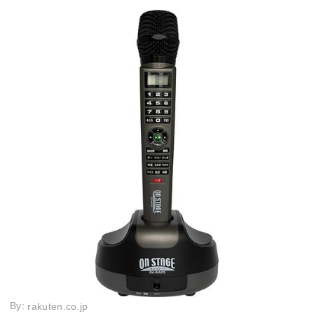
By:
rakuten.co.jp