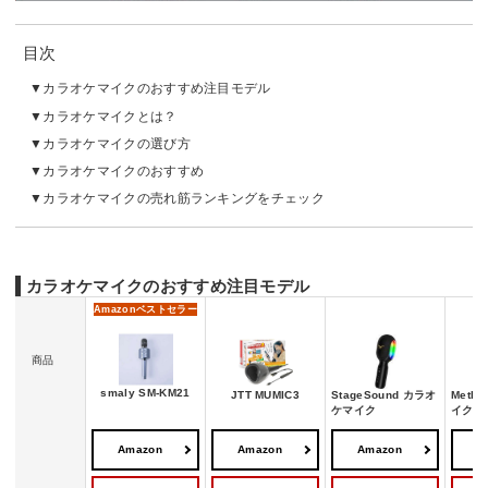
目次
カラオケマイクのおすすめ注目モデル
カラオケマイクとは？
カラオケマイクの選び方
カラオケマイクのおすすめ
カラオケマイクの売れ筋ランキングをチェック
カラオケマイクのおすすめ注目モデル
Amazon
ベストセラー
商品
smaly SM-KM21
JTT MUMIC3
StageSound カラオ
MetF
ケマイク
イク
Amazon
Amazon
Amazon
A