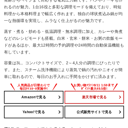
–
れるのが魅力。1台16役と多彩な調理モードを備えており、時短
料理から本格料理まで幅広く作れます。独自の球状煮込み鍋が均
内鍋取り外し
一な熱循環を実現し、ムラなく仕上がるのが魅力です。
–
蒸す・煮る・炒める・低温調理・無水調理に加え、カレーや角煮
などのレシピモードも搭載。白米・玄米・餅米・お粥の炊飯モー
お手入れモード
ドがあるほか、最大12時間の予約調理や24時間の自動保温機能も
有しています。
–
容量は3L。コンパクトサイズで、2～4人分の調理にぴったりで
す。また、スチーム洗浄機能により蒸気で鍋の汚れやニオイが簡
単に取れるので、毎日のお手入れに手間をかけずに済みます。
Amazonで見る
楽天市場で見る
Yahoo!で見る
公式販売サイトで見る