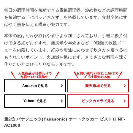
かきまぜ機能
毎日の調理時間を短縮できる電気調理鍋。炒め物などの調理時間
○
を短縮する「パパッとおかず」を搭載しています。食材全体にす
ばやく熱を伝える構造が魅力です。
内鍋取り外し
本体の底は汚れが取れやすいよう加工されており、手軽に後片付
○
けできる点がおすすめ。無洗米や早炊きなど、9種類の炊飯メニ
ューを内蔵しています。好みや用途にあわせて炊き方を選べるの
お手入れモード
もうれしいポイント。火加減を気にせず、さまざまな料理を速く
作りたい方にぴったりなモデルです。
○
Amazonで見る
楽天市場で見る
Yahoo!で見る
ビックカメラで見る
第2位 パナソニック(Panasonic) オートクッカー ビストロ NF-
AC1000