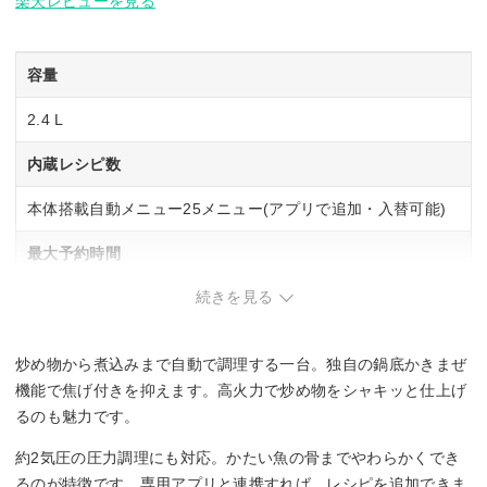
楽天レビューを見る
容量
2.4 L
内蔵レシピ数
本体搭載自動メニュー25メニュー(アプリで追加・入替可能)
最大予約時間
続きを見る
15時間
かきまぜ機能
炒め物から煮込みまで自動で調理する一台。独自の鍋底かきまぜ
○
機能で焦げ付きを抑えます。高火力で炒め物をシャキッと仕上げ
るのも魅力です。
内鍋取り外し
約2気圧の圧力調理にも対応。かたい魚の骨までやわらかくでき
○
るのが特徴です。専用アプリと連携すれば、レシピを追加できま