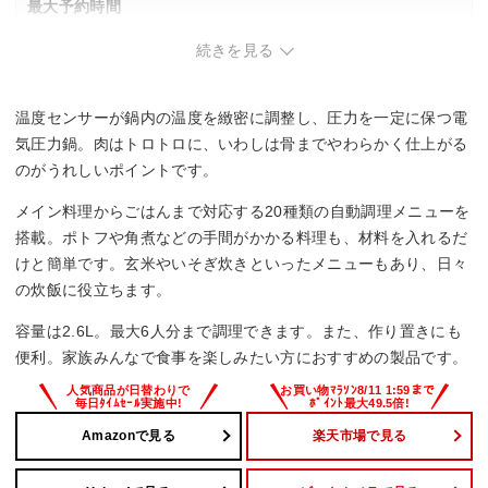
最大予約時間
続きを見る
–
かきまぜ機能
温度センサーが鍋内の温度を緻密に調整し、圧力を一定に保つ電
–
気圧力鍋。肉はトロトロに、いわしは骨までやわらかく仕上がる
のがうれしいポイントです。
内鍋取り外し
メイン料理からごはんまで対応する20種類の自動調理メニューを
–
搭載。ポトフや角煮などの手間がかかる料理も、材料を入れるだ
けと簡単です。玄米やいそぎ炊きといったメニューもあり、日々
お手入れモード
の炊飯に役立ちます。
–
容量は2.6L。最大6人分まで調理できます。また、作り置きにも
便利。家族みんなで食事を楽しみたい方におすすめの製品です。
Amazonで見る
楽天市場で見る