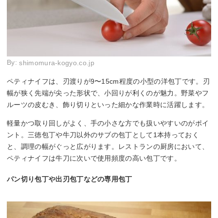
By:
shimomura-kogyo.co.jp
ペティナイフは、刃渡りが9〜15cm程度の小型の洋包丁です。刃
幅が狭く先端が尖った形状で、小回りが利くのが魅力。野菜やフ
ルーツの皮むき、飾り切りといった細かな作業時に活躍します。
軽量かつ取り回しがよく、手の小さな方でも扱いやすいのがポイ
ント。三徳包丁や牛刀以外のサブの包丁として1本持っておく
と、調理の幅がぐっと広がります。レストランの厨房において、
ペティナイフは牛刀に次いで使用頻度の高い包丁です。
パン切り包丁や出刃包丁などの専用包丁