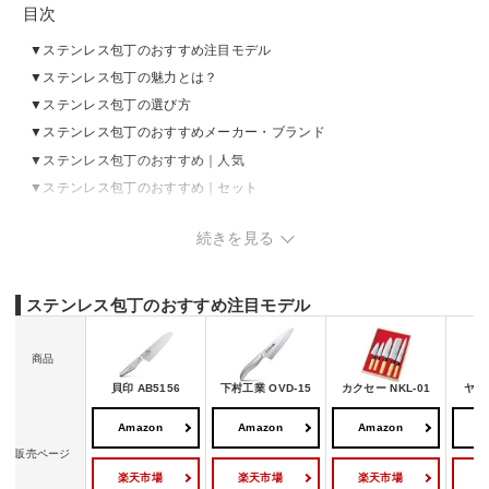
目次
ステンレス包丁のおすすめ注目モデル
ステンレス包丁の魅力とは？
ステンレス包丁の選び方
ステンレス包丁のおすすめメーカー・ブランド
ステンレス包丁のおすすめ｜人気
ステンレス包丁のおすすめ｜セット
ステンレス包丁の売れ筋ランキングをチェック
続きを見る
ステンレス包丁のお手入れ方法
ステンレス包丁のおすすめ注目モデル
商品
貝印 AB5156
下村工業 OVD-15
カクセー NKL-01
ヤク
Amazon
Amazon
Amazon
A
販売ページ
楽天市場
楽天市場
楽天市場