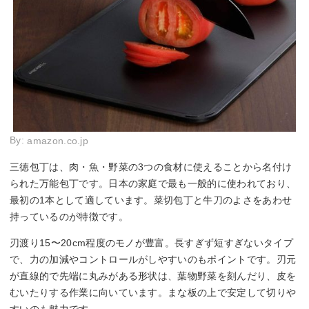
By:
amazon.co.jp
三徳包丁は、肉・魚・野菜の3つの食材に使えることから名付け
られた万能包丁です。日本の家庭で最も一般的に使われており、
最初の1本として適しています。菜切包丁と牛刀のよさをあわせ
持っているのが特徴です。
刃渡り15〜20cm程度のモノが豊富。長すぎず短すぎないタイプ
で、力の加減やコントロールがしやすいのもポイントです。刃元
が直線的で先端に丸みがある形状は、葉物野菜を刻んだり、皮を
むいたりする作業に向いています。まな板の上で安定して切りや
すいのも魅力です。