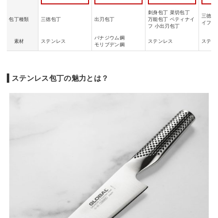
刺身包丁 菜切包丁
三徳包
包丁種類
三徳包丁
出刃包丁
万能包丁 ペティナイ
イフ 
フ 小出刃包丁
バナジウム鋼
素材
ステンレス
ステンレス
ステン
モリブデン鋼
ステンレス包丁の魅力とは？