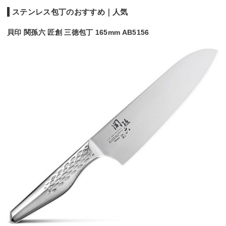
ステンレス包丁のおすすめ｜人気
貝印 関孫六 匠創 三徳包丁 165mm AB5156