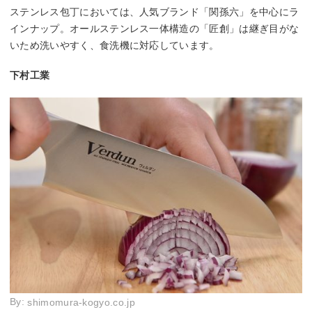
ステンレス包丁においては、人気ブランド「関孫六」を中心にラ
インナップ。オールステンレス一体構造の「匠創」は継ぎ目がな
いため洗いやすく、食洗機に対応しています。
下村工業
By:
shimomura-kogyo.co.jp