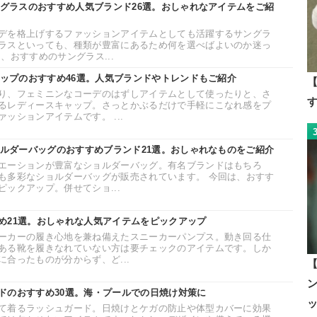
ングラスのおすすめ人気ブランド26選。おしゃれなアイテムをご紹
デを格上げするファッションアイテムとしても活躍するサングラ
ラスといっても、種類が豊富にあるため何を選べばよいのか迷っ
、おすすめのサングラス...
ャップのおすすめ46選。人気ブランドやトレンドもご紹介
【
り、フェミニンなコーデのはずしアイテムとして使ったりと、さ
るレディースキャップ。さっとかぶるだけで手軽にこなれ感をプ
ッションアイテムです。 ...
ョルダーバッグのおすすめブランド21選。おしゃれなものをご紹介
エーションが豊富なショルダーバッグ。有名ブランドはもちろ
も多彩なショルダーバッグが販売されています。 今回は、おすす
ックアップ。併せてショ...
め21選。おしゃれな人気アイテムをピックアップ
ーカーの履き心地を兼ね備えたスニーカーパンプス。動き回る仕
ある靴を履きなれていない方は要チェックのアイテムです。しか
合ったものが分からず、ど...
ドのおすすめ30選。海・プールでの日焼け対策に
て着るラッシュガード。日焼けとケガの防止や体型カバーに効果