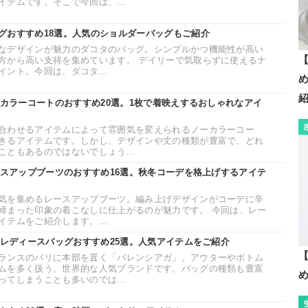
テムです。そこで今回は、...
グおすすめ18選。人気のショルダーバッグもご紹介
なデザインが魅力のダコタのバッグ。シンプルかつ機能性が高い
【
方から高い支持を集めています。 デイリーで気取らずに使えるナ
ント。今回は、ダコタ...
ーカラーコートのおすすめ20選。1枚で着映えするおしゃれなアイ
合わせるアイテムによって雰囲気を変えられるノーカラーコー
きるアイテムです。しかし、デザインや丈の種類が豊富で、どれ
ともあるのではないでしょう...
ースアップブーツのおすすめ16選。秋冬コーデを格上げするアイテ
気を集めるレースアップブーツ。編み上げデザインがコーデに辛
締まった印象の着こなしに仕上がるのが魅力です。 今回は、レー
テムをご紹介します。...
のレディースバッグおすすめ25選。人気アイテムをご紹介
【
ランスのパリに本部を置く「バレンシアガ」。アウターやボトム
ムを多く扱う、世界的な人気ブランドです。バッグの種類も豊富
てしまうことも多いのでは...