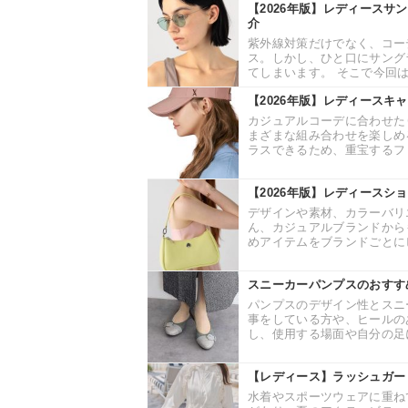
【2026年版】レディースサ
介
紫外線対策だけでなく、コー
ス。しかし、ひと口にサング
てしまいます。 そこで今回は
【2026年版】レディースキ
カジュアルコーデに合わせた
まざまな組み合わせを楽しめ
ラスできるため、重宝するファ
【2026年版】レディースシ
デザインや素材、カラーバリ
ん、カジュアルブランドから
めアイテムをブランドごとにピ
スニーカーパンプスのおすす
パンプスのデザイン性とスニ
事をしている方や、ヒールの
し、使用する場面や自分の足に
【レディース】ラッシュガー
水着やスポーツウェアに重ね