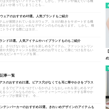
では欠かせないアイテムです。しかし、デザインや備えている機
よいか迷ってしまうことも...
ガウェアのおすすめ49選。人気ブランドもご紹介
テムが展開されているヨガウェア。ヨガの動きをサポートする機
気分が上がるおしゃれなデザインのものもあります。 しかし、種
トライする際にはヨガ...
ランド15選。人気アイテムやハイブランドものもご紹介
は、さりげないおしゃれを楽しめるアイテム。ファッションリン
就や大切なチャンスを掴むためのお守りとして身につける方もい
【
れなピンキーリングを展...
記事一覧
アスのおすすめ21選。ピアス穴がなくても耳に華やかさをプラス
、まるでピアスをつけているかのようなおしゃれを楽しめるマグ
えるシンプルなものから、パーティーシーンにマッチする華やか
ナップが豊富です。 今...
ウンテンパーカーのおすすめ22選。きれいめデザインのアイテムも