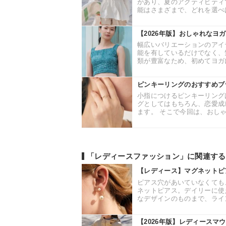
があり、夏のアクティビティ
能はさまざまで、どれを選べば
【2026年版】おしゃれなヨ
幅広いバリエーションのアイ
能を有しているだけでなく、
類が豊富なため、初めてヨガに
ピンキーリングのおすすめブ
小指につけるピンキーリング
グとしてはもちろん、恋愛成
ます。 そこで今回は、おしゃ
「レディースファッション」に関連する
【レディース】マグネットピ
ピアス穴があいていなくても
ネットピアス。デイリーに使
なデザインのものまで、ライン
【2026年版】レディースマ