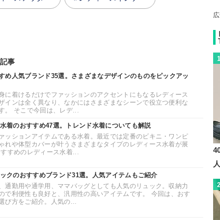
広
記事
すめ人気ブランド35選。さまざまなデザインのものをピックアッ
身に着けるだけでファッションのアクセントにもなるレディース
ザインは全く異なり、なかにはさまざまなシーンで役立つ便利な
。 そこで今回は、レデ...
ス水着のおすすめ47選。トレンド水着についても解説
ァッションアイテムである水着。最近では定番のビキニ・ワンピ
ゃれや体型カバーが叶うさまざまなタイプのレディース水着が展
4
すすめのレディース水着...
ュックのおすすめブランド31選。人気アイテムもご紹介
、通勤用や通学用、ママバッグとしても人気のリュック。収納力
ので利便性も良好と、汎用性の高いアイテムです。 今回は、おす
び方をご紹介。人気の...