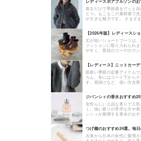
レディースボアブルゾンのお
着るだけで季節感をグッと高
とつ。もこもこの素材感で見
が大きな魅力です。 さまざま
【2026年版】レディースシ
丈が短いショートブーツは、
ァッションに取り入れられま
やすく、普段のコーデのマンネ
【レディース】ニットカーデ
肌寒い季節の定番アイテムで
ろん、冬にはコート下からチ
す。肩掛けなど、使い方次第で
ジバンシィの香水おすすめ2
女性らしい上品な香りで人気
く、強い香りが苦手な方や香
ンシィが展開する香水のおすす
つげ櫛のおすすめ24選。毎
古来から日本の女性に愛用さ
まざまなものがあり、何を選