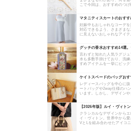
こで今回は、おすすめのつげ櫛
マタニティスカートのおすす
妊娠中もおしゃれなコーデを
対応できるよう、さまざまな
に見えないおしゃれなアイテム
グッチの香水おすすめ14選
言わずと知れた人気ラグジュ
水も多数手掛けており、洗練
すめアイテムを一挙にピックア
ケイトスペードのバッグおす
レディースバッグを中心に扱
ートバッグや2way仕様の
います。しかし、デザインやタ
【2026年版】ルイ・ヴィト
クラシカルなデザインからエ
イ・ヴィトン。世界中から愛
VとLを組み合わせたアイコニ