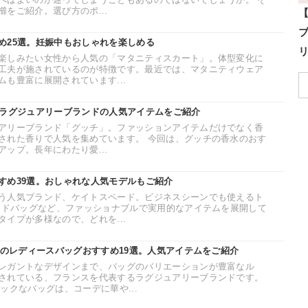
をご紹介。選び方のポ...
め25選。妊娠中もおしゃれを楽しめる
楽しみたい女性から人気の「マタニティスカート」。体型変化に
工夫が施されているのが特徴です。最近では、マタニティウェア
も豊富に展開されています...
。ラグジュアリーブランドの人気アイテムをご紹介
アリーブランド「グッチ」。ファッションアイテムだけでなく香
された香りで人気を集めています。 今回は、グッチの香水のおす
ップ。長年にわたり愛...
すめ39選。おしゃれな人気モデルもご紹介
う人気ブランド、ケイトスペード。ビジネスシーンでも使えるト
ハンドバッグなど、ファッショナブルで実用的なアイテムを展開して
イプが多様なので、どれを...
ンのレディースバッグおすすめ19選。人気アイテムをご紹介
レガントなデザインまで、バッグのバリエーションが豊富なル
されている、フランスを代表するラグジュアリーブランドです。
ックなバッグは、コーデに華や...