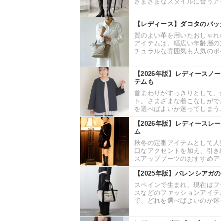
さまざまなスタイルに合うアイ
【レディース】ダコタのバッ
質のよい革を用いたおしゃれ
アイテムは、幅広い年齢層の
チュラルな雰囲気も人気のポイ
【2026年版】レディースノ
テムも
首まわりがすっきりとして、
ト。さまざまな着こなしがで
を選べばよいか迷ってしまうこ
【2026年版】レディースレ
ム
秋冬の定番アイテムとして人
口なアクセントを加え、引き
スアップブーツのおすすめアイ
【2025年版】バレンシアガ
スペインで生まれ、現在はフ
スなどのファッションアイテ
で、どれを選べばよいのか迷っ