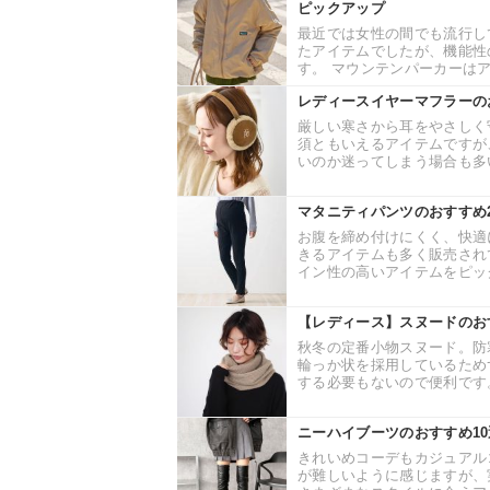
ピックアップ
最近では女性の間でも流行し
たアイテムでしたが、機能性
す。 マウンテンパーカーはア
レディースイヤーマフラーの
厳しい寒さから耳をやさしく
須ともいえるアイテムですが
いのか迷ってしまう場合も多い
マタニティパンツのおすすめ
お腹を締め付けにくく、快適
きるアイテムも多く販売され
イン性の高いアイテムをピック
【レディース】スヌードのお
秋冬の定番小物スヌード。防
輪っか状を採用しているため
する必要もないので便利です。
ニーハイブーツのおすすめ1
きれいめコーデもカジュアル
が難しいように感じますが、