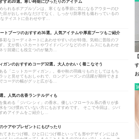
すすめ20選。寒い時期にぴったりのアイテム
められるボアブルゾンは、寒くなる季節に気になるアウターのひ
た目がおしゃれなだけでなく、しっかり防寒性も備わっているの
なテイストに合わせやす...
ョートブーツのおすすめ36選。人気アイテムや厚底ブーツもご紹介
多彩なコーディネートにあわせやすいのが特徴。気軽に普段のフ
す。丈が長いスカートやワイドパンツなどのボトムスにもあわせ
リ回避にも役立つのが魅力...
【
ィガンのおすすめコーデ32選。大人かわいく着こなそう
ある「ニットカーディガン」。春や秋の羽織りものとしてはもち
ラッと見せてもおしゃれで、ロングシーズンの活躍が期待できま
コーデの幅がグッと広がる...
1
0選。人気の名香ランテルディも
を集める「ジバンシィ」の香水。優しいフローラル系の香りが多
水をつけ慣れていない方にもおすすめです。 そこで今回は、ジバ
めアイテムをご紹介し...
日のケアやプレゼントにもぴったり
れてきたつげ櫛。ひと口につげ櫛といっても形やデザインにはさ
べばよいのか迷ってしまうこともあるのではないでしょうか。 そ