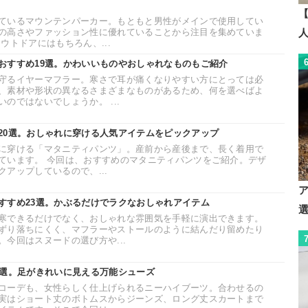
ているマウンテンパーカー。もともと男性がメインで使用してい
の高さやファッション性に優れていることから注目を集めていま
ウトドアにはもちろん、...
おすすめ19選。かわいいものやおしゃれなものもご紹介
守るイヤーマフラー。寒さで耳が痛くなりやすい方にとっては必
、素材や形状の異なるさまざまなものがあるため、何を選べばよ
のではないでしょうか。 ...
20選。おしゃれに穿ける人気アイテムをピックアップ
に穿ける「マタニティパンツ」。産前から産後まで、長く着用で
ています。 今回は、おすすめのマタニティパンツをご紹介。デザ
アップしているので、...
すすめ23選。かぶるだけでラクなおしゃれアイテム
寒できるだけでなく、おしゃれな雰囲気を手軽に演出できます。
ずり落ちにくく、マフラーやストールのように結んだり留めたり
今回はスヌードの選び方や...
0選。足がきれいに見える万能シューズ
コーデも、女性らしく仕上げられるニーハイブーツ。合わせるの
実はショート丈のボトムスからジーンズ、ロング丈スカートまで