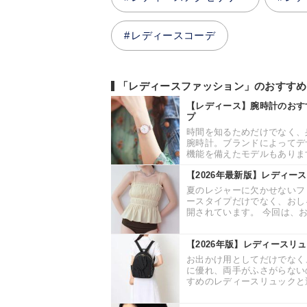
レディースコーデ
「レディースファッション」のおすすめ
【レディース】腕時計のおす
プ
時間を知るためだけでなく、
腕時計。ブランドによってデ
機能を備えたモデルもあります
【2026年最新版】レディー
夏のレジャーに欠かせないフ
ースタイプだけでなく、おし
開されています。 今回は、お
【2026年版】レディースリ
お出かけ用としてだけでなく
に優れ、両手がふさがらない
すめのレディースリュックと選