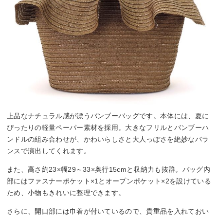
上品なナチュラル感が漂うバンブーバッグです。本体には、夏に
ぴったりの軽量ペーパー素材を採用。大きなフリルとバンブーハ
ンドルの組み合わせが、かわいらしさと大人っぽさを絶妙なバラ
ンスで演出してくれます。
また、高さ約23×幅29～33×奥行15cmと収納力も抜群。バッグ内
部にはファスナーポケット×1とオープンポケット×2を設けている
ため、小物もきれいに整理できます。
さらに、開口部には巾着が付いているので、貴重品を入れておい