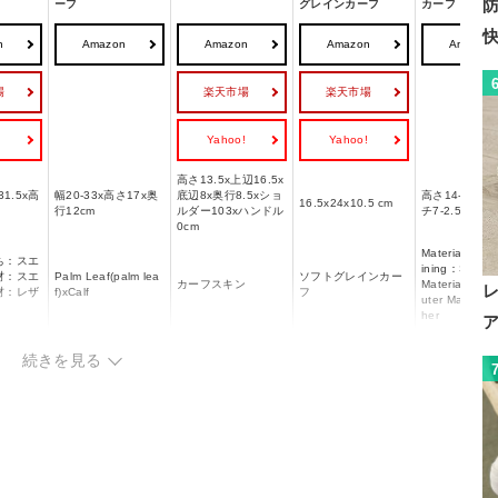
ーフ
グレインカーフ
カーフ
n
Amazon
Amazon
Amazon
Amazon
場
楽天市場
楽天市場
!
Yahoo!
Yahoo!
高さ13.5x上辺16.5x
31.5x高
幅20-33x高さ17x奥
底辺8x奥行8.5xショ
高さ14-19x横
16.5x24x10.5 cm
行12cm
ルダー103xハンドル
チ7-2.5cm
0cm
Material：Calf
ち：スエ
ining：Suede/
材：スエ
Palm Leaf(palm lea
ソフトグレインカー
カーフスキン
Material：Su
材：レザ
f)xCalf
フ
uter Material
her
ー
440g
570g
ー
続きを見る