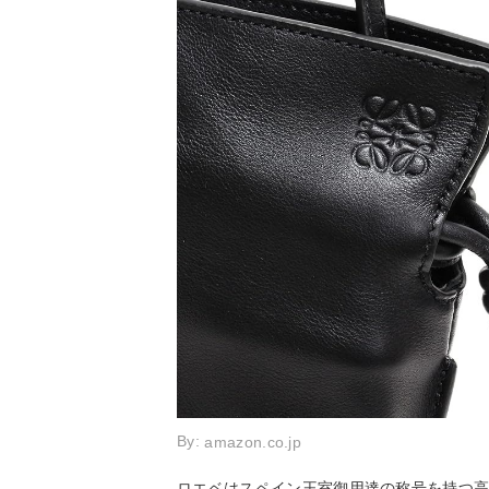
By:
amazon.co.jp
ロエベはスペイン王室御用達の称号を持つ