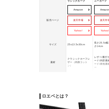
ラシックカーフ
ニーカーフ
Amazon
Amazo
楽天市場
楽天市
販売ページ
Yahoo!
Yahoo
長さ25.5x幅
サイズ
25x13.5x30cm
さ14cm
レザー/裏打
クラシックカーフレ
ード/内部素
素材
ザー（内側コット
ード/表地素
ン）
ー
重さ
650g
460g
ロエベとは？