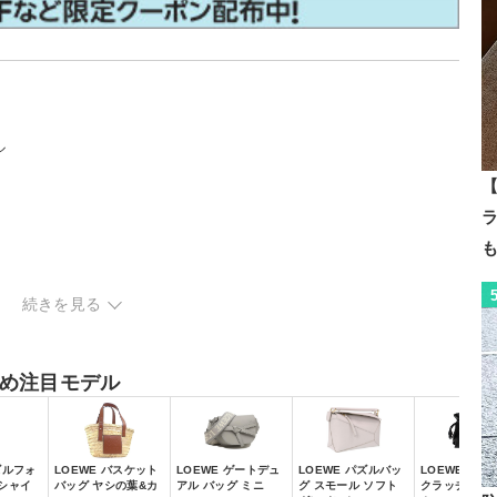
ル
【
続きを見る
め注目モデル
ズルフォ
LOEWE バスケット
LOEWE ゲートデュ
LOEWE パズルバッ
LOEWE フラ
 シャイ
バッグ ヤシの葉&カ
アル バッグ ミニ
グ スモール ソフト
クラッチ ミニ