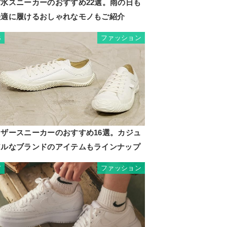
防水スニーカーのおすすめ22選。雨の日も
快適に履けるおしゃれなモノもご紹介
ファッション
6
23xマ
skin/L
Inner
ede/O
レザースニーカーのおすすめ16選。カジュ
：Leat
アルなブランドのアイテムもラインナップ
ファッション
7