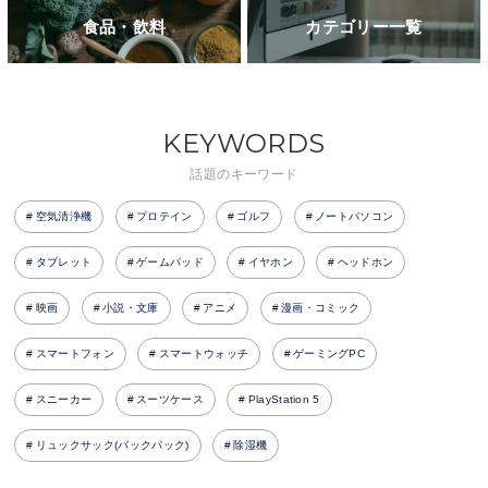
食品・飲料
カテゴリー一覧
KEYWORDS
話題のキーワード
空気清浄機
プロテイン
ゴルフ
ノートパソコン
タブレット
ゲームパッド
イヤホン
ヘッドホン
映画
小説・文庫
アニメ
漫画・コミック
スマートフォン
スマートウォッチ
ゲーミングPC
スニーカー
スーツケース
PlayStation 5
リュックサック(バックパック)
除湿機