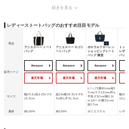
レディーストートバッグの売れ筋ランキングをチェック
続きを見る
レディーストートバッグのおすすめ注目モデル
商品
アニエスベー トート
アニエスベー ロゴト
ポロラルフローレン
トッズ
バッグ
ートバッグ
ショッピングトート
レザー
バッグ 横型
バッグ
Amazon
Amazon
Amazon
A
販売ページ
楽天市場
楽天市場
楽天市場
[バッグ]横40cmx縦2
7cmxマチ13cmx持ち
幅25.5x高さ25xマチ
縦18x横24.5xマチ9.
幅30x
サイズ
手長さ32cm/幅3.2c
13.5cm
5x持ち手31.5cm
12cm
m [ポーチ]横21cmx
縦17cm
素材
綿100%
綿100%
ポリエステル
レザー