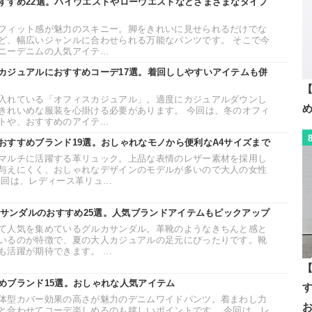
すすめ22選。ハイウエストやローウエストなどさまざまなタイプ
フィット感が魅力のスキニー。脚をきれいに見せられるだけでな
ど、幅広いジャンルに合わせられる万能なパンツです。 そこで今
ーデニムの人気アイテ...
カジュアルにおすすめコーデ17選。着回ししやすいアイテムも併
【
入れている「オフィスカジュアル」。適度にカジュアルダウンし
きれいめな服装を心掛ける必要があります。 今回は、冬のオフィ
や、おすすめのアイテ...
おすすめブランド19選。おしゃれなモノから便利なA4サイズまで
マルチに活躍する革リュック。上品な表情のレザー素材を採用し
与えにくく、おしゃれなデザインのモデルが多いので大人の女性
回は、レディース革リュ...
カサンダルのおすすめ25選。人気ブランドアイテムもピックアップ
て人気を集めているグルカサンダル。革靴のようなきちんと感と
いるのが特徴で、夏の大人カジュアルの足元にぴったりです。靴
活躍が期待できます。 ...
【
めブランド15選。おしゃれな人気アイテム
体型カバー効果の高さが魅力のデニムワイドパンツ。着まわし力
と合わせてコーデ楽しめるのも嬉しいポイントです。 今回は、レ