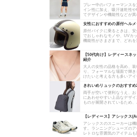
プレー中のパフォーマンスを
イン性に加え、吸汗速乾性や
てデザインや機能性などが異な
女性におすすめの原付ヘルメ
原付バイクに乗るときは、安
でおしゃれなモノや、UVカ
機能性がさまざまで、どれを選
【50代向け】レディースネ
紹介
大人の女性の品格を高め、装
り、フォーマルな場面で輝き
けたいと考える方も多いアイテ
きれいめリュックのおすすめ
両手が空いて便利なうえ、お
にあわせやすい上品なデザイ
ものが展開されているため、ど
【レディース】アシックス(A
アシックスのスニーカーは機
す。ランニングシューズのア
レトロな雰囲気のアイテムも販