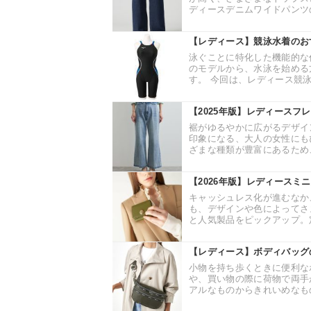
ディースデニムワイドパンツの
【レディース】競泳水着のお
泳ぐことに特化した機能的な
のモデルから、水泳を始める
す。 今回は、レディース競泳
【2025年版】レディースフ
裾がゆるやかに広がるデザイ
印象になる、大人の女性にも
ざまな種類が豊富にあるため、
【2026年版】レディースミ
キャッシュレス化が進むなか
も、デザインや色によってさ
と人気製品をピックアップ。定
【レディース】ボディバッグ
小物を持ち歩くときに便利な
や、買い物の際に荷物で両手
アルなものからきれいめなもの