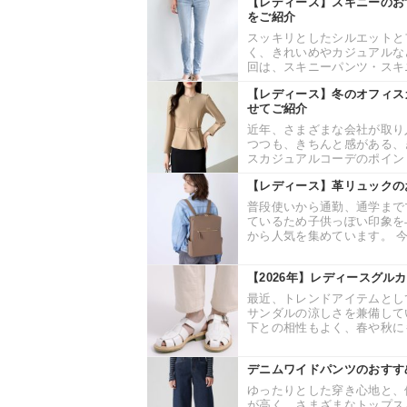
【レディース】スキニーのお
をご紹介
スッキリとしたシルエットと
く、きれいめやカジュアルな
回は、スキニーパンツ・スキニ
【レディース】冬のオフィス
せてご紹介
近年、さまざまな会社が取り
つつも、きちんと感がある、
スカジュアルコーデのポイント
【レディース】革リュックの
普段使いから通勤、通学まで
ているため子供っぽい印象を
から人気を集めています。 今
【2026年】レディースグル
最近、トレンドアイテムとし
サンダルの涼しさを兼備して
下との相性もよく、春や秋にも
デニムワイドパンツのおすす
ゆったりとした穿き心地と、
が高く、さまざまなトップス