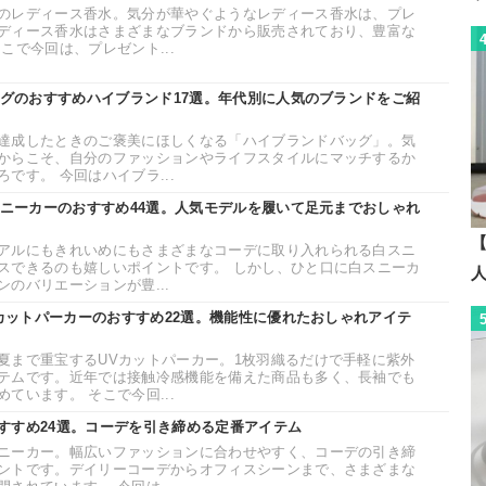
のレディース香水。気分が華やぐようなレディース香水は、プレ
ディース香水はさまざまなブランドから販売されており、豊富な
こで今回は、プレゼント...
ッグのおすすめハイブランド17選。年代別に人気のブランドをご紹
達成したときのご褒美にほしくなる「ハイブランドバッグ」。気
からこそ、自分のファッションやライフスタイルにマッチするか
です。 今回はハイブラ...
スニーカーのおすすめ44選。人気モデルを履いて足元までおしゃれ
アルにもきれいめにもさまざまなコーデに取り入れられる白スニ
スできるのも嬉しいポイントです。 しかし、ひと口に白スニーカ
のバリエーションが豊...
Vカットパーカーのおすすめ22選。機能性に優れたおしゃれアイテ
夏まで重宝するUVカットパーカー。1枚羽織るだけで手軽に紫外
テムです。近年では接触冷感機能を備えた商品も多く、長袖でも
ています。 そこで今回...
すすめ24選。コーデを引き締める定番アイテム
ニーカー。幅広いファッションに合わせやすく、コーデの引き締
ントです。デイリーコーデからオフィスシーンまで、さまざまな