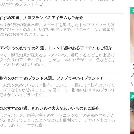
おすすめブランドをご...
すすめ20選。人気ブランドのアイテムもご紹介
作りが特徴の競泳水着。スピードを追及したトップスイマー向け
方にぴったりの着用しやすいモデルまでバリエーションが豊富で
水着のおすすめアイテム...
レアパンツのおすすめ21選。トレンド感のあるアイテムもご紹介
ンで、脚長効果が狙えるフレアパンツ。着用するとどこか上品な
ぴったりのアイテムです。 しかし、素材やデザイン、色などさま
どれを選べばよいのか...
ニ財布のおすすめブランド36選。プチプラやハイブランドも
、人気を集めているミニ財布。しかし、一概にミニ財布といって
まざまなものがあります。 今回は、ミニ財布のおすすめブランド
番からハイブランドの...
1
のおすすめ27選。きれいめや大人かわいいものもご紹介
ボディバッグ。両手が空くのでランニングなどの運動をするとき
がふさがってしまったときなどにも便利です。 デザインもカジュ
まであり、コーデに合...