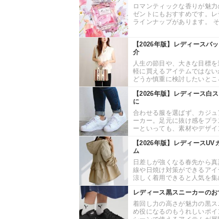
ロマンティックな香りが魅力
ゼントにもおすすめです。レ
ラインナップがあります。 そ
【2026年版】レディースバ
介
人生の節目や、大きな目標を
軽に買えるアイテムではない
どうか慎重に検討したいところ
【2026年版】レディース白
に
合わせる服を選ばず、カジュ
ーカー。足元に抜け感をプラ
ーといっても、素材やデザイン
【2026年版】レディースU
ム
日差しが強くなる春先から真
線や日焼け対策ができるアイ
涼しく着用できると人気を集め
レディース黒スニーカーのお
着回し力の高さが魅力の黒ス
め役になるのもうれしいポイ