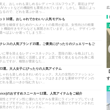
支え、おしゃれも楽しめるレディースゴルフウェア。最近はデザ
広
UVカットなどの機能性も重視されています。しかし、製品によっ
るので、どれを選ぶか迷っ...
ット10選。おしゃれでかわいい人気モデルも
全性を確保するためのヘルメットの着用が必須。女性向けの軽量
ット機能付きモデルなども展開されています。しかし、デザインや
べばよいか迷ってしまう方...
ックレスの人気ブランド15選。ご褒美にぴったりのジュエリーもご
いに華を添えるレディースネックレス。普段の装いを格上げした
を添えたりと幅広く活躍します。上質で長く使えるものを身に着
ムですが、種類が豊富なた...
23選。大人女子にぴったりの人気アイテム
【
しゃれも楽しめるきれいめリュック。大人の女性のファッション
ンが魅力です。しかし、リュックはさまざまな素材やデザインの
れを選ぶべきか悩む方もい...
sics)のおすすめスニーカー12選。人気アイテムをご紹介
能性とデザイン性に優れたモデルを豊富にラインナップしていま
ーカイブモデルからインスピレーションを受けてデザインされた
売されており、トレンドル...