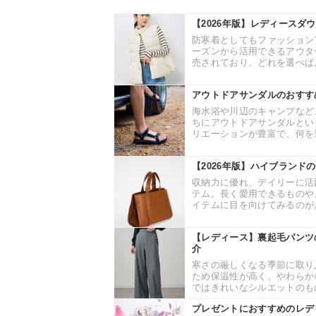
【2026年版】レディースダ
防寒着としてもファッション
ーズンから活用できるアウタ
売されており、どれを選べばよ
アウトドアサンダルのおすす
海水浴や川辺のキャンプなど
ちにアウトドアサンダルとい
リエーションが豊富で、何を選
【2026年版】ハイブランド
収納力に優れ、デイリーに活
テム。長く愛用できるものや
イテムに目を向けてみるのがお
【レディース】裏起毛パンツ
介
寒さの厳しくなる季節に取り
ため保温性が高く、やわらか
ではきれいなシルエットのもの
プレゼントにおすすめのレデ