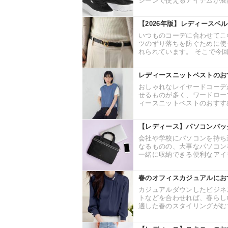
シーンで使えるアイテムが展開
【2026年版】レディースベ
いつものコーデに合わせてこ
ツのずり落ちを防ぐために使
れられています。 そこで今回
レディースニットベストのお
おしゃれなレイヤードコーデ
せるものが多く、ワードロー
ィースニットベストのおすすめ
【レディース】パソコンバッ
会社や学校にパソコンを持ち
なるものの、大事なパソコン
一緒に収納できる便利なアイテ
春のオフィスカジュアルにお
カジュアルダウンしたビジネ
トなどを合わせれば、春らし
適した春のスタイリングがむず