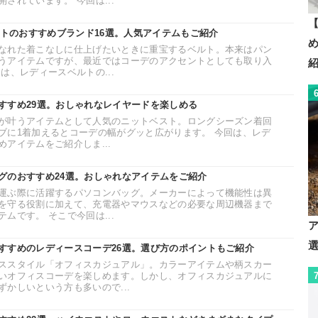
されています。 今回は...
【
ルトのおすすめブランド16選。人気アイテムもご紹介
なれた着こなしに仕上げたいときに重宝するベルト。本来はパン
うアイテムですが、最近ではコーデのアクセントとしても取り入
は、レディースベルトの...
すすめ29選。おしゃれなレイヤードを楽しめる
が叶うアイテムとして人気のニットベスト。ロングシーズン着回
ブに1着加えるとコーデの幅がグッと広がります。 今回は、レデ
アイテムをご紹介しま...
グのおすすめ24選。おしゃれなアイテムをご紹介
運ぶ際に活躍するパソコンバッグ。メーカーによって機能性は異
を守る役割に加えて、充電器やマウスなどの必要な周辺機器まで
ムです。 そこで今回は...
すすめのレディースコーデ26選。選び方のポイントもご紹介
ススタイル「オフィスカジュアル」。カラーアイテムや柄スカー
いオフィスコーデを楽しめます。しかし、オフィスカジュアルに
かしいという方も多いので...