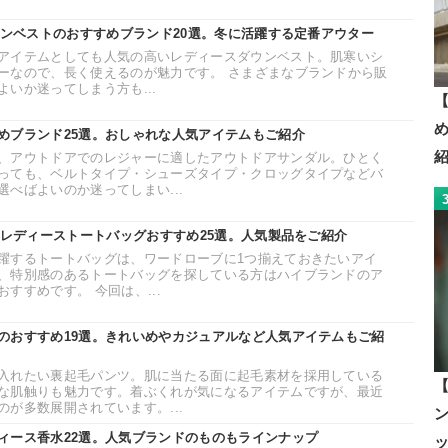
ウンベストのおすすめブランド20選。冬に活躍する定番アウター
アイテムとしても人気の高いレディースダウンベスト。肌寒いシ
ーなので、長く使えるのが魅力です。 さまざまなブランドから販
いか迷ってしまう方も...
【
めブランド25選。おしゃれな人気アイテムもご紹介
、アウトドアでのレジャーに適したアウトドアサンダル。ひとく
っても、ベルトタイプ・シューズタイプ・クロッグタイプなどバ
べばよいのか迷ってしまい...
のレディーストートバッグおすすめ25選。人気製品をご紹介
躍するトートバッグは、ワードローブに1つ揃えておきたいアイ
、特別感のあるトートバッグを探している方はハイブランドのア
すすめです。 今回は、...
のおすすめ19選。きれいめやカジュアルなど人気アイテムもご紹
入れたい裏起毛パンツ。肌に当たる面に起毛素材を採用している
な肌触りも魅力です。着ぶくれが気になるアイテムですが、最近
が多数展開されています。...
ィース香水22選。人気ブランドのものもラインナップ