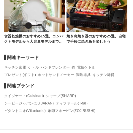
食器乾燥機のおすすめ15選。コンパ
焼き鳥焼き器のおすすめ25選。自宅
クトモデルから大容量モデルまで…
で手軽に焼き鳥を楽しもう
関連キーワード
キッチン家電
ケトル
ハンドブレンダー
鍋
電気ケトル
プレゼント(ギフト)
ホットサンドメーカー
調理器具
キッチン雑貨
関連ブランド
クイジナート(Cuisinart)
シャープ(SHARP)
シービージャパン(CB JAPAN)
ティファール(T-fal)
ビタントニオ(Vitantonio)
象印マホービン(ZOJIRUSHI)