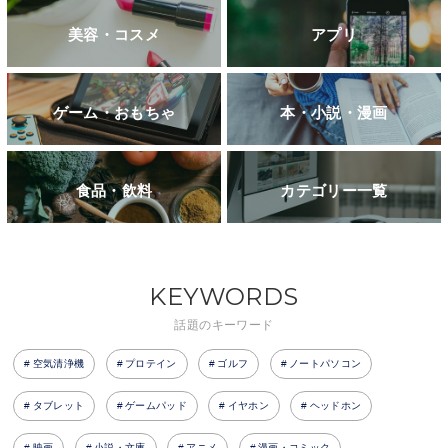
美容・コスメ
アプリ
ゲーム・おもちゃ
本・小説・漫画
食品・飲料
カテゴリー一覧
KEYWORDS
話題のキーワード
空気清浄機
プロテイン
ゴルフ
ノートパソコン
タブレット
ゲームパッド
イヤホン
ヘッドホン
映画
小説・文庫
アニメ
漫画・コミック