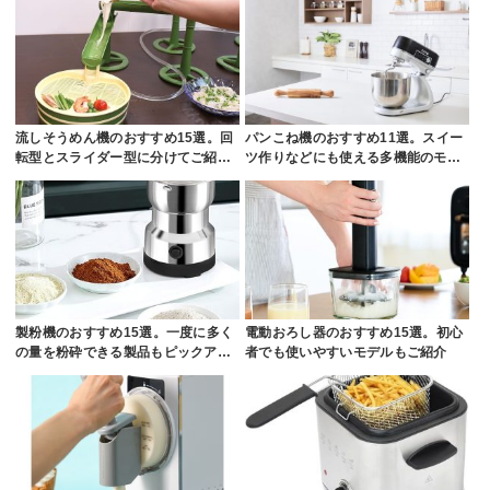
流しそうめん機のおすすめ15選。回
パンこね機のおすすめ11選。スイー
転型とスライダー型に分けてご紹…
ツ作りなどにも使える多機能のモ…
製粉機のおすすめ15選。一度に多く
電動おろし器のおすすめ15選。初心
の量を粉砕できる製品もピックア…
者でも使いやすいモデルもご紹介