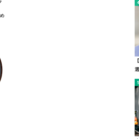
ク
すめ
【