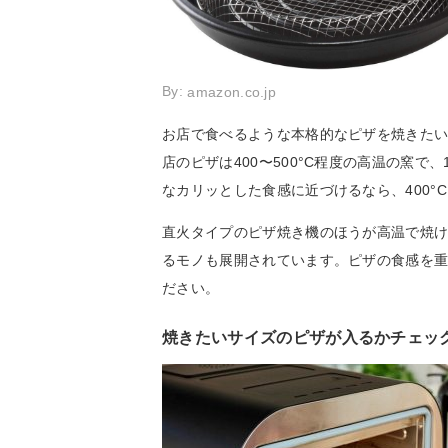
By:
amazon.co.jp
お店で食べるような本格的なピザを焼きたい
店のピザは400〜500°C程度の高温の窯
なカリッとした食感に近づけるなら、400°
直火タイプのピザ焼き機のほうが高温で焼け
るモノも展開されています。ピザの食感を
ださい。
焼きたいサイズのピザが入るかチェッ