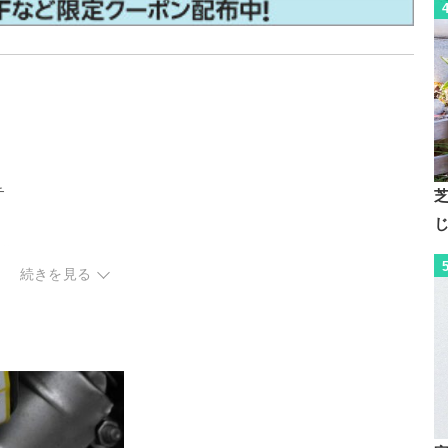
チ
がねレンチ
続きを見る
ョン
ック