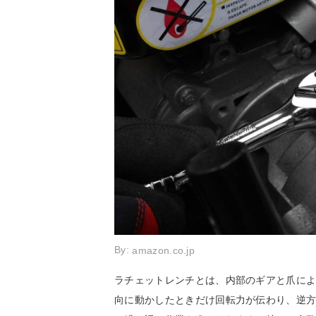
By:
amazon.co.jp
ラチェットレンチとは、内部のギアと爪に
向に動かしたときだけ回転力が伝わり、逆