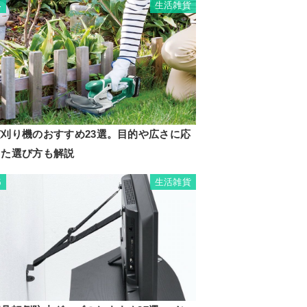
生活雑貨
4
芝刈り機のおすすめ23選。目的や広さに応
じた選び方も解説
生活雑貨
5